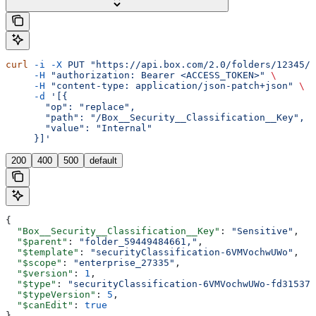
curl
 -i
 -X
 PUT
 "https://api.box.com/2.0/folders/12345/m
     -H
 "authorization: Bearer <ACCESS_TOKEN>"
 \
     -H
 "content-type: application/json-patch+json"
 \
     -d
 '[{
       "op": "replace",
       "path": "/Box__Security__Classification__Key",
       "value": "Internal"
     }]'
200
400
500
default
{
  "Box__Security__Classification__Key"
: 
"Sensitive"
,
  "$parent"
: 
"folder_59449484661,"
,
  "$template"
: 
"securityClassification-6VMVochwUWo"
,
  "$scope"
: 
"enterprise_27335"
,
  "$version"
: 
1
,
  "$type"
: 
"securityClassification-6VMVochwUWo-fd31537a
  "$typeVersion"
: 
5
,
  "$canEdit"
: 
true
}