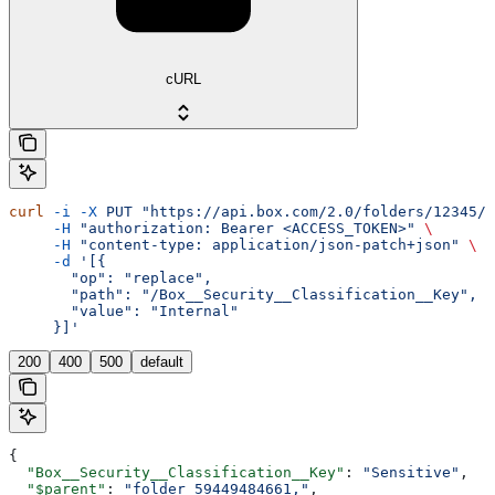
cURL
curl
 -i
 -X
 PUT
 "https://api.box.com/2.0/folders/12345/m
     -H
 "authorization: Bearer <ACCESS_TOKEN>"
 \
     -H
 "content-type: application/json-patch+json"
 \
     -d
 '[{
       "op": "replace",
       "path": "/Box__Security__Classification__Key",
       "value": "Internal"
     }]'
200
400
500
default
{
  "Box__Security__Classification__Key"
: 
"Sensitive"
,
  "$parent"
: 
"folder_59449484661,"
,