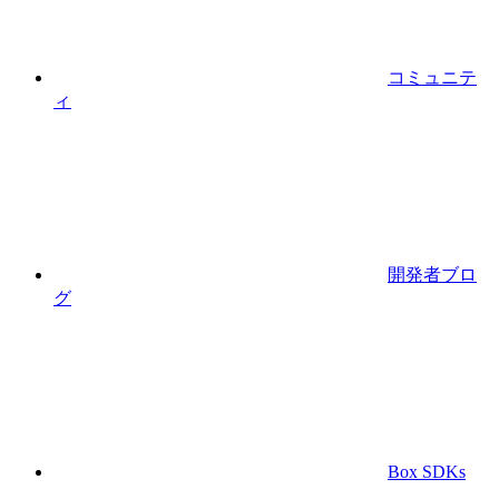
コミュニテ
ィ
開発者ブロ
グ
Box SDKs