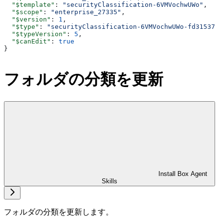
  "$template"
: 
"securityClassification-6VMVochwUWo"
,
  "$scope"
: 
"enterprise_27335"
,
  "$version"
: 
1
,
  "$type"
: 
"securityClassification-6VMVochwUWo-fd31537a
  "$typeVersion"
: 
5
,
  "$canEdit"
: 
true
}
フォルダの分類を更新
Install Box Agent
Skills
フォルダの分類を更新します。