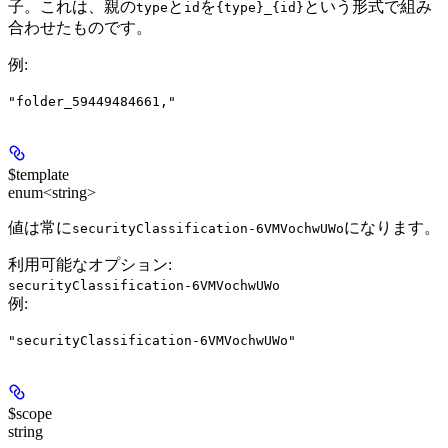
子。これは、親の
と
を
という形式で組み
type
id
{type}_{id}
合わせたものです。
例
:
"folder_59449484661,"
$template
enum<string>
値は常に
になります。
securityClassification-6VMVochwUWo
利用可能なオプション
:
securityClassification-6VMVochwUWo
例
:
"securityClassification-6VMVochwUWo"
$scope
string