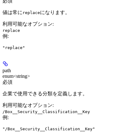
必須
値は常に
になります。
replace
利用可能なオプション
:
replace
例
:
"replace"
path
enum<string>
必須
企業で使用できる分類を定義します。
利用可能なオプション
:
/Box__Security__Classification__Key
例
:
"/Box__Security__Classification__Key"