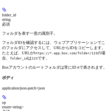
folder_id
string
必須
フォルダを表す一意の識別子。
フォルダIDを確認するには、ウェブアプリケーションでこ
のフォルダにアクセスして、URLからIDをコピーします。
たとえば、URLが
の場
https://*.app.box.com/folder/123
合、
は
です。
folder_id
123
Boxアカウントのルートフォルダは常にID
で表されます。
0
ボディ
application/json-patch+json
op
enum<string>