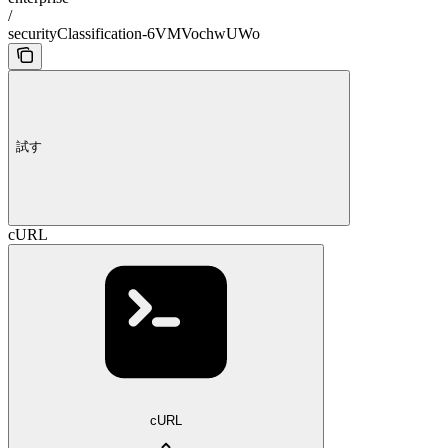
/
securityClassification-6VMVochwUWo
試す
cURL
cURL