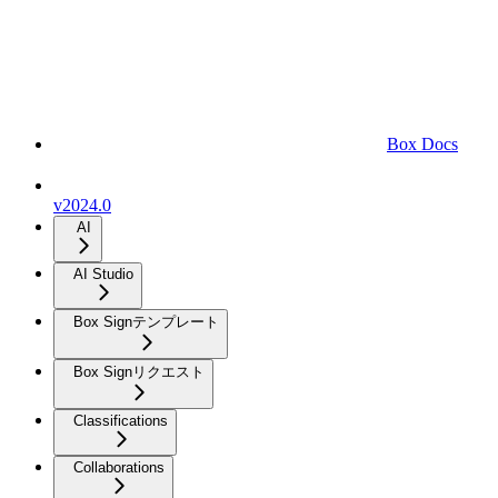
Box Docs
v2024.0
AI
AI Studio
Box Signテンプレート
Box Signリクエスト
Classifications
Collaborations