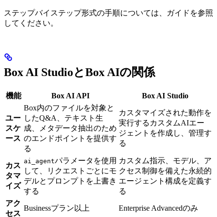
ステップバイステップ形式の手順については、
ガイドを参照
してください。
Box AI StudioとBox AIの関係
機能
Box AI API
Box AI Studio
Box内のファイルを対象と
カスタマイズされた動作を
ユー
したQ&A、テキスト生
実行するカスタムAIエー
スケ
成、メタデータ抽出のため
ジェントを作成し、管理す
ース
のエンドポイントを提供す
る
る
パラメータを使用
カスタム指示、モデル、ア
ai_agent
カス
して、リクエストごとにモ
クセス制御を備えた永続的
タマ
デルとプロンプトを上書き
エージェント構成を定義す
イズ
する
る
アク
Businessプラン以上
Enterprise Advancedのみ
セス