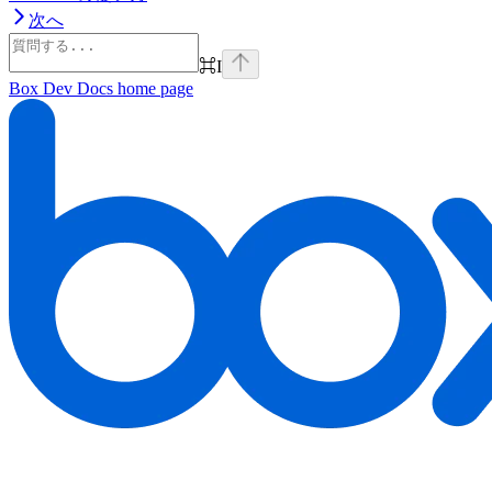
次へ
⌘
I
Box Dev Docs
home page