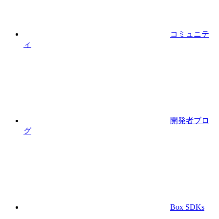
コミュニテ
ィ
開発者ブロ
グ
Box SDKs