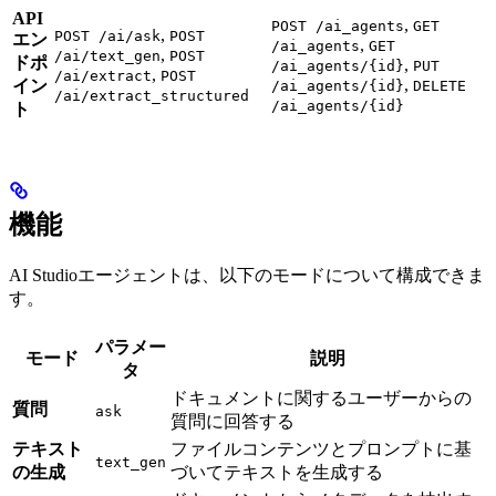
API
,
POST /ai_agents
GET
,
POST /ai/ask
POST
エン
,
/ai_agents
GET
,
/ai/text_gen
POST
ドポ
,
/ai_agents/{id}
PUT
,
/ai/extract
POST
,
イン
/ai_agents/{id}
DELETE
/ai/extract_structured
/ai_agents/{id}
ト
機能
AI Studioエージェントは、以下のモードについて構成できま
す。
パラメー
モード
説明
タ
ドキュメントに関するユーザーからの
質問
ask
質問に回答する
テキスト
ファイルコンテンツとプロンプトに基
text_gen
の生成
づいてテキストを生成する