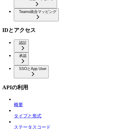
Teams統合マッピング
IDとアクセス
認証
承認
SSOとApp User
APIの利用
概要
タイプと形式
ステータスコード