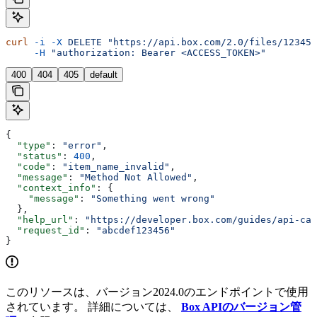
curl
 -i
 -X
 DELETE
 "https://api.box.com/2.0/files/12345/
     -H
 "authorization: Bearer <ACCESS_TOKEN>"
400
404
405
default
{
  "type"
: 
"error"
,
  "status"
: 
400
,
  "code"
: 
"item_name_invalid"
,
  "message"
: 
"Method Not Allowed"
,
  "context_info"
: {
    "message"
: 
"Something went wrong"
  },
  "help_url"
: 
"https://developer.box.com/guides/api-cal
  "request_id"
: 
"abcdef123456"
}
このリソースは、バージョン2024.0のエンドポイントで使用
されています。 詳細については、
Box APIのバージョン管