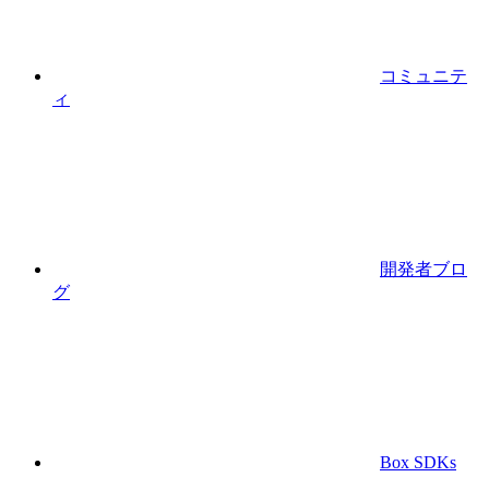
コミュニテ
ィ
開発者ブロ
グ
Box SDKs