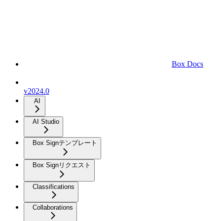
Box Docs
v2024.0
AI
AI Studio
Box Signテンプレート
Box Signリクエスト
Classifications
Collaborations