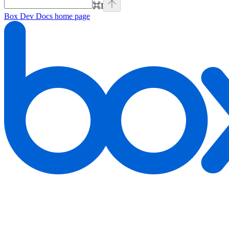
⌘
I
Box Dev Docs
home page