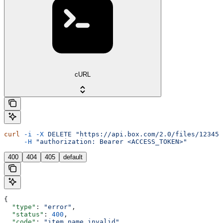
cURL
curl
 -i
 -X
 DELETE
 "https://api.box.com/2.0/files/12345/
     -H
 "authorization: Bearer <ACCESS_TOKEN>"
400
404
405
default
{
  "type"
: 
"error"
,
  "status"
: 
400
,
  "code"
: 
"item_name_invalid"
,