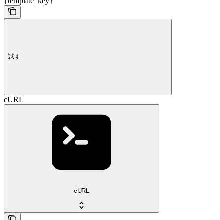
{template_key}
試す
cURL
cURL