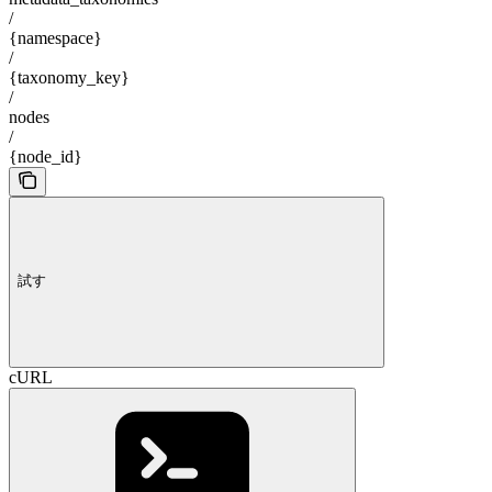
/
{namespace}
/
{taxonomy_key}
/
nodes
/
{node_id}
試す
cURL