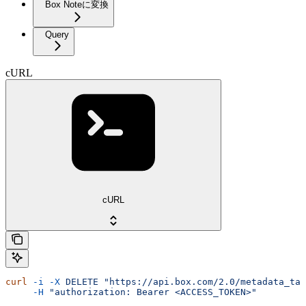
Box Noteに変換
Query
cURL
cURL
curl
 -i
 -X
 DELETE
 "https://api.box.com/2.0/metadata_tax
     -H
 "authorization: Bearer <ACCESS_TOKEN>"