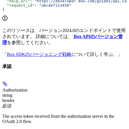
  "help_url"
: 
"https://developer.box.com/guides/api-cal
  "request_id"
: 
"abcdef123456"
}
このリソースは、バージョン2024.0のエンドポイントで使用
されています。 詳細については、
Box APIのバージョン管
理
を参照してください。
「
Box SDKのバージョニング戦略
について詳しく学ぶ。」
承認
Authorization
string
header
必須
The access token received from the authorization server in the
OAuth 2.0 flow.