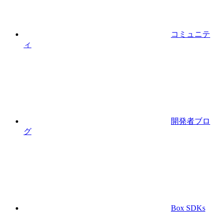
コミュニテ
ィ
開発者ブロ
グ
Box SDKs