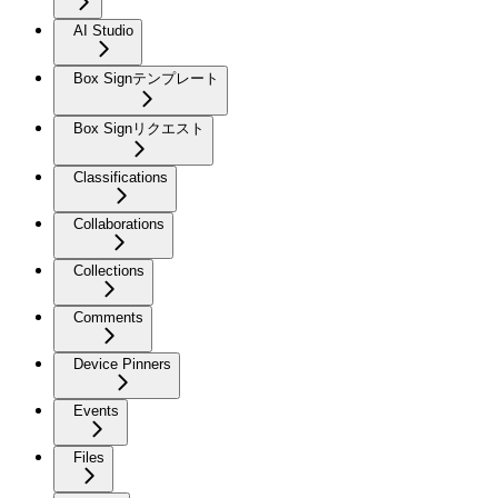
AI Studio
Box Signテンプレート
Box Signリクエスト
Classifications
Collaborations
Collections
Comments
Device Pinners
Events
Files