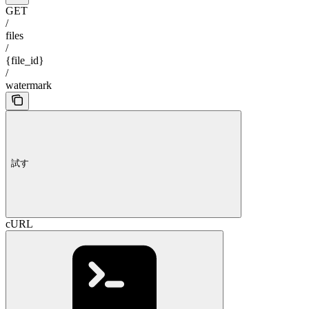
GET
/
files
/
{file_id}
/
watermark
試す
cURL