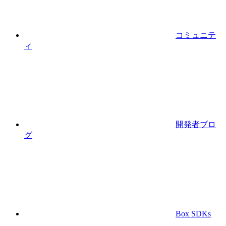
コミュニテ
ィ
開発者ブロ
グ
Box SDKs