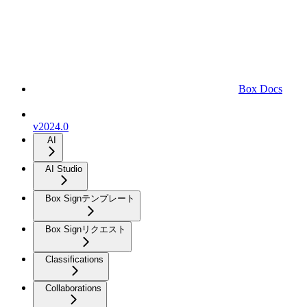
Box Docs
v2024.0
AI
AI Studio
Box Signテンプレート
Box Signリクエスト
Classifications
Collaborations