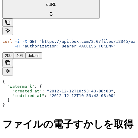
cURL
curl
 -i
 -X
 GET
 "https://api.box.com/2.0/files/12345/wat
     -H
 "authorization: Bearer <ACCESS_TOKEN>"
200
404
default
{
  "watermark"
: {
    "created_at"
: 
"2012-12-12T10:53:43-08:00"
,
    "modified_at"
: 
"2012-12-12T10:53:43-08:00"
  }
}
ファイルの電子すかしを取得