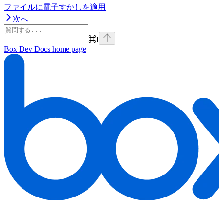
ファイルに電子すかしを適用
次へ
⌘
I
Box Dev Docs
home page