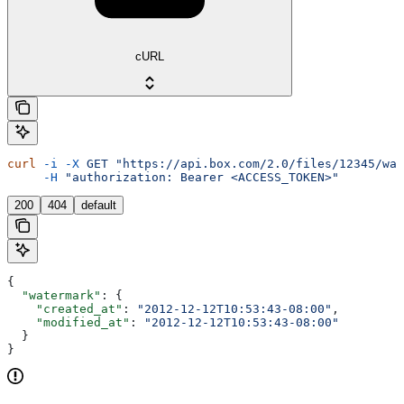
cURL
curl
 -i
 -X
 GET
 "https://api.box.com/2.0/files/12345/wat
     -H
 "authorization: Bearer <ACCESS_TOKEN>"
200
404
default
{
  "watermark"
: {
    "created_at"
: 
"2012-12-12T10:53:43-08:00"
,
    "modified_at"
: 
"2012-12-12T10:53:43-08:00"
  }
}