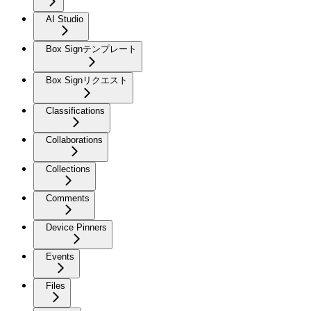
AI Studio
Box Signテンプレート
Box Signリクエスト
Classifications
Collaborations
Collections
Comments
Device Pinners
Events
Files