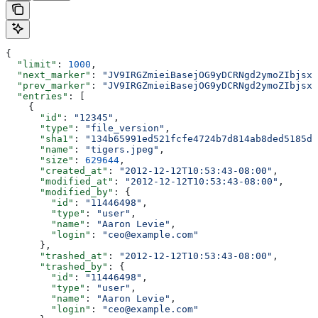
{
  "limit"
: 
1000
,
  "next_marker"
: 
"JV9IRGZmieiBasejOG9yDCRNgd2ymoZIbjsxb
  "prev_marker"
: 
"JV9IRGZmieiBasejOG9yDCRNgd2ymoZIbjsxb
  "entries"
: [
    {
      "id"
: 
"12345"
,
      "type"
: 
"file_version"
,
      "sha1"
: 
"134b65991ed521fcfe4724b7d814ab8ded5185dc
      "name"
: 
"tigers.jpeg"
,
      "size"
: 
629644
,
      "created_at"
: 
"2012-12-12T10:53:43-08:00"
,
      "modified_at"
: 
"2012-12-12T10:53:43-08:00"
,
      "modified_by"
: {
        "id"
: 
"11446498"
,
        "type"
: 
"user"
,
        "name"
: 
"Aaron Levie"
,
        "login"
: 
"ceo@example.com"
      },
      "trashed_at"
: 
"2012-12-12T10:53:43-08:00"
,
      "trashed_by"
: {
        "id"
: 
"11446498"
,
        "type"
: 
"user"
,
        "name"
: 
"Aaron Levie"
,
        "login"
: 
"ceo@example.com"