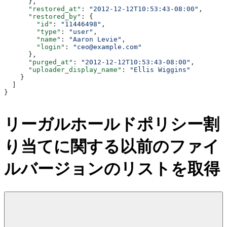
      },
      "restored_at"
: 
"2012-12-12T10:53:43-08:00"
,
      "restored_by"
: {
        "id"
: 
"11446498"
,
        "type"
: 
"user"
,
        "name"
: 
"Aaron Levie"
,
        "login"
: 
"ceo@example.com"
      },
      "purged_at"
: 
"2012-12-12T10:53:43-08:00"
,
      "uploader_display_name"
: 
"Ellis Wiggins"
    }
  ]
}
リーガルホールドポリシー割
り当てに関する以前のファイ
ルバージョンのリストを取得