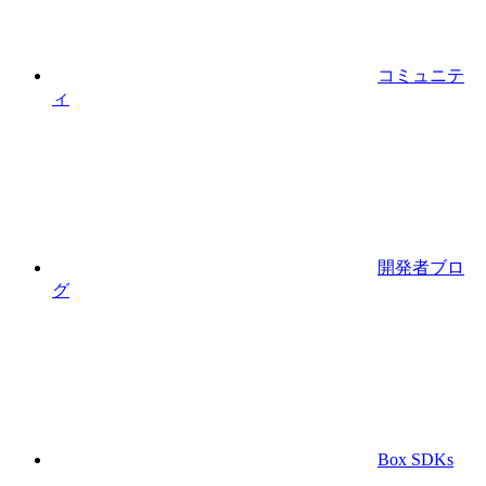
コミュニテ
ィ
開発者ブロ
グ
Box SDKs