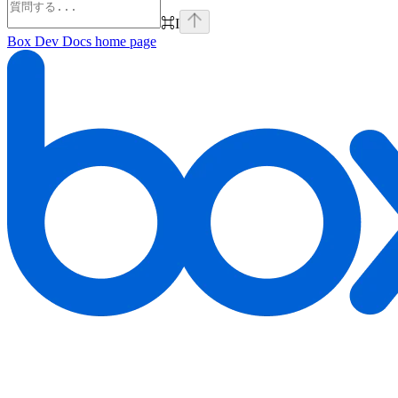
⌘
I
Box Dev Docs
home page