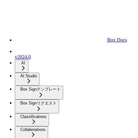
Box Docs
v2024.0
AI
AI Studio
Box Signテンプレート
Box Signリクエスト
Classifications
Collaborations