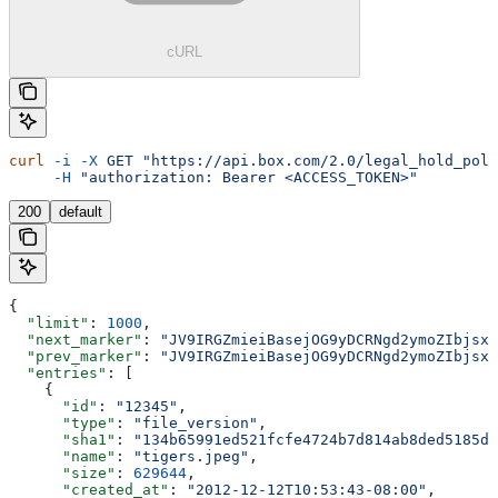
cURL
curl
 -i
 -X
 GET
 "https://api.box.com/2.0/legal_hold_poli
     -H
 "authorization: Bearer <ACCESS_TOKEN>"
200
default
{
  "limit"
: 
1000
,
  "next_marker"
: 
"JV9IRGZmieiBasejOG9yDCRNgd2ymoZIbjsxb
  "prev_marker"
: 
"JV9IRGZmieiBasejOG9yDCRNgd2ymoZIbjsxb
  "entries"
: [
    {
      "id"
: 
"12345"
,
      "type"
: 
"file_version"
,
      "sha1"
: 
"134b65991ed521fcfe4724b7d814ab8ded5185dc
      "name"
: 
"tigers.jpeg"
,
      "size"
: 
629644
,
      "created_at"
: 
"2012-12-12T10:53:43-08:00"
,