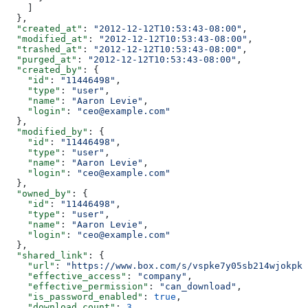
    ]
  },
  "created_at"
: 
"2012-12-12T10:53:43-08:00"
,
  "modified_at"
: 
"2012-12-12T10:53:43-08:00"
,
  "trashed_at"
: 
"2012-12-12T10:53:43-08:00"
,
  "purged_at"
: 
"2012-12-12T10:53:43-08:00"
,
  "created_by"
: {
    "id"
: 
"11446498"
,
    "type"
: 
"user"
,
    "name"
: 
"Aaron Levie"
,
    "login"
: 
"ceo@example.com"
  },
  "modified_by"
: {
    "id"
: 
"11446498"
,
    "type"
: 
"user"
,
    "name"
: 
"Aaron Levie"
,
    "login"
: 
"ceo@example.com"
  },
  "owned_by"
: {
    "id"
: 
"11446498"
,
    "type"
: 
"user"
,
    "name"
: 
"Aaron Levie"
,
    "login"
: 
"ceo@example.com"
  },
  "shared_link"
: {
    "url"
: 
"https://www.box.com/s/vspke7y05sb214wjokpk"
    "effective_access"
: 
"company"
,
    "effective_permission"
: 
"can_download"
,
    "is_password_enabled"
: 
true
,
    "download_count"
: 
3
,