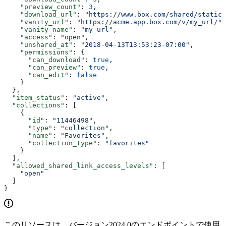
    "preview_count"
: 
3
,
    "download_url"
: 
"https://www.box.com/shared/static/
    "vanity_url"
: 
"https://acme.app.box.com/v/my_url/"
,
    "vanity_name"
: 
"my_url"
,
    "access"
: 
"open"
,
    "unshared_at"
: 
"2018-04-13T13:53:23-07:00"
,
    "permissions"
: {
      "can_download"
: 
true
,
      "can_preview"
: 
true
,
      "can_edit"
: 
false
    }
  },
  "item_status"
: 
"active"
,
  "collections"
: [
    {
      "id"
: 
"11446498"
,
      "type"
: 
"collection"
,
      "name"
: 
"Favorites"
,
      "collection_type"
: 
"favorites"
    }
  ],
  "allowed_shared_link_access_levels"
: [
    "open"
  ]
}
このリソースは、バージョン2024.0のエンドポイントで使用