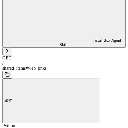
Install Box Agent
Skills
GET
/
shared_items#web_links
試す
Python