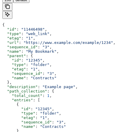
{
  "id"
: 
"11446498"
,
  "type"
: 
"web_link"
,
  "etag"
: 
"1"
,
  "url"
: 
"https://www.example.com/example/1234"
,
  "sequence_id"
: 
"3"
,
  "name"
: 
"My Bookmark"
,
  "parent"
: {
    "id"
: 
"12345"
,
    "type"
: 
"folder"
,
    "etag"
: 
"1"
,
    "sequence_id"
: 
"3"
,
    "name"
: 
"Contracts"
  },
  "description"
: 
"Example page"
,
  "path_collection"
: {
    "total_count"
: 
1
,
    "entries"
: [
      {
        "id"
: 
"12345"
,
        "type"
: 
"folder"
,
        "etag"
: 
"1"
,
        "sequence_id"
: 
"3"
,
        "name"
: 
"Contracts"
      }