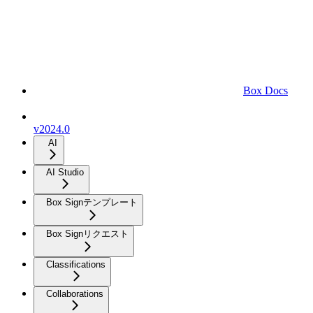
Box Docs
v2024.0
AI
AI Studio
Box Signテンプレート
Box Signリクエスト
Classifications
Collaborations