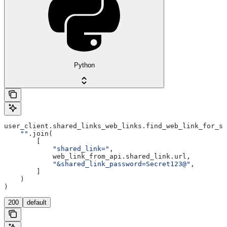
Python
user_client.shared_links_web_links.find_web_link_for_sh
    ""
.join(
        [
            "shared_link="
,
            web_link_from_api.shared_link.url,
            "&shared_link_password=Secret123@"
,
        ]
    )
)
200
default