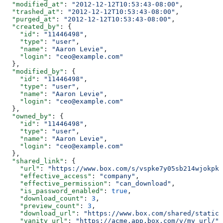
  "modified_at"
: 
"2012-12-12T10:53:43-08:00"
,
  "trashed_at"
: 
"2012-12-12T10:53:43-08:00"
,
  "purged_at"
: 
"2012-12-12T10:53:43-08:00"
,
  "created_by"
: {
    "id"
: 
"11446498"
,
    "type"
: 
"user"
,
    "name"
: 
"Aaron Levie"
,
    "login"
: 
"ceo@example.com"
  },
  "modified_by"
: {
    "id"
: 
"11446498"
,
    "type"
: 
"user"
,
    "name"
: 
"Aaron Levie"
,
    "login"
: 
"ceo@example.com"
  },
  "owned_by"
: {
    "id"
: 
"11446498"
,
    "type"
: 
"user"
,
    "name"
: 
"Aaron Levie"
,
    "login"
: 
"ceo@example.com"
  },
  "shared_link"
: {
    "url"
: 
"https://www.box.com/s/vspke7y05sb214wjokpk"
    "effective_access"
: 
"company"
,
    "effective_permission"
: 
"can_download"
,
    "is_password_enabled"
: 
true
,
    "download_count"
: 
3
,
    "preview_count"
: 
3
,
    "download_url"
: 
"https://www.box.com/shared/static/
    "vanity_url"
: 
"https://acme.app.box.com/v/my_url/"
,