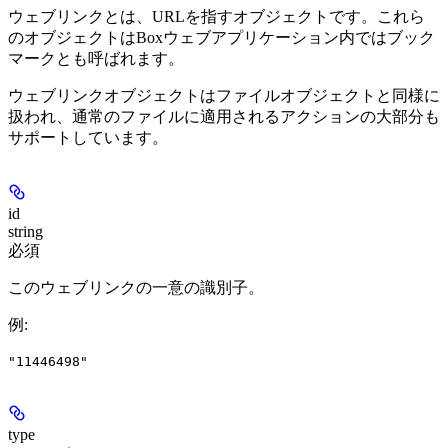
ウェブリンクとは、URLを指すオブジェクトです。これら
のオブジェクトはBoxウェブアプリケーション内ではブック
マークとも呼ばれます。
ウェブリンクオブジェクトはファイルオブジェクトと同様に
扱われ、通常のファイルに適用されるアクションの大部分も
サポートしています。
id
string
必須
このウェブリンクの一意の識別子。
例
:
"11446498"
type