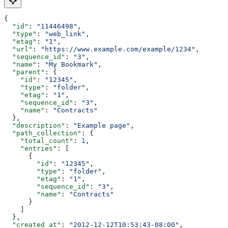
{
  "id"
: 
"11446498"
,
  "type"
: 
"web_link"
,
  "etag"
: 
"1"
,
  "url"
: 
"https://www.example.com/example/1234"
,
  "sequence_id"
: 
"3"
,
  "name"
: 
"My Bookmark"
,
  "parent"
: {
    "id"
: 
"12345"
,
    "type"
: 
"folder"
,
    "etag"
: 
"1"
,
    "sequence_id"
: 
"3"
,
    "name"
: 
"Contracts"
  },
  "description"
: 
"Example page"
,
  "path_collection"
: {
    "total_count"
: 
1
,
    "entries"
: [
      {
        "id"
: 
"12345"
,
        "type"
: 
"folder"
,
        "etag"
: 
"1"
,
        "sequence_id"
: 
"3"
,
        "name"
: 
"Contracts"
      }
    ]
  },
  "created_at"
: 
"2012-12-12T10:53:43-08:00"
,