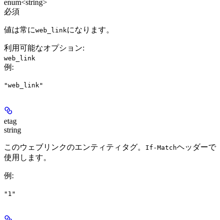
enum<string>
必須
値は常に
になります。
web_link
利用可能なオプション
:
web_link
例
:
"web_link"
etag
string
このウェブリンクのエンティティタグ。
ヘッダーで
If-Match
使用します。
例
:
"1"