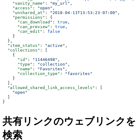
    "vanity_name"
: 
"my_url"
,
    "access"
: 
"open"
,
    "unshared_at"
: 
"2018-04-13T13:53:23-07:00"
,
    "permissions"
: {
      "can_download"
: 
true
,
      "can_preview"
: 
true
,
      "can_edit"
: 
false
    }
  },
  "item_status"
: 
"active"
,
  "collections"
: [
    {
      "id"
: 
"11446498"
,
      "type"
: 
"collection"
,
      "name"
: 
"Favorites"
,
      "collection_type"
: 
"favorites"
    }
  ],
  "allowed_shared_link_access_levels"
: [
    "open"
  ]
}
共有リンクのウェブリンクを
検索