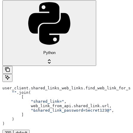
Python
user_client.shared_links_web_links.find_web_link_for_sh
    ""
.join(
        [
            "shared_link="
,
            web_link_from_api.shared_link.url,
            "&shared_link_password=Secret123@"
,
        ]
    )
)
200
default