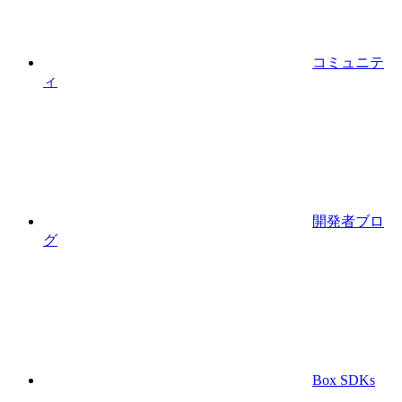
コミュニテ
ィ
開発者ブロ
グ
Box SDKs