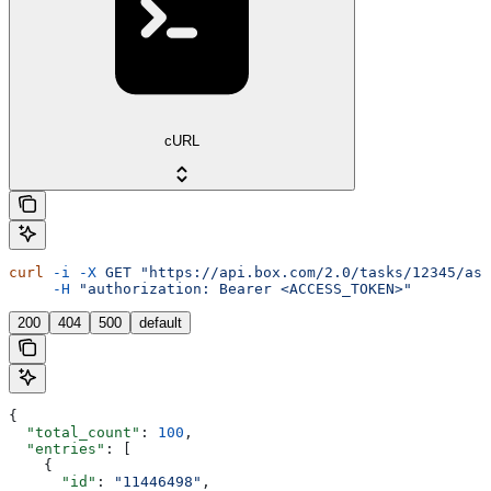
cURL
curl
 -i
 -X
 GET
 "https://api.box.com/2.0/tasks/12345/ass
     -H
 "authorization: Bearer <ACCESS_TOKEN>"
200
404
500
default
{
  "total_count"
: 
100
,
  "entries"
: [
    {
      "id"
: 
"11446498"
,