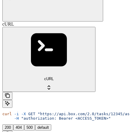
cURL
cURL
curl
 -i
 -X
 GET
 "https://api.box.com/2.0/tasks/12345/ass
     -H
 "authorization: Bearer <ACCESS_TOKEN>"
200
404
500
default