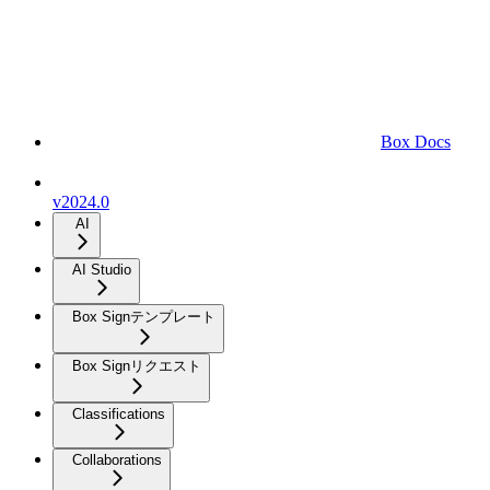
Box Docs
v2024.0
AI
AI Studio
Box Signテンプレート
Box Signリクエスト
Classifications
Collaborations