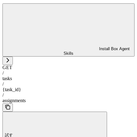
Install Box Agent
Skills
GET
/
tasks
/
{task_id}
/
assignments
試す