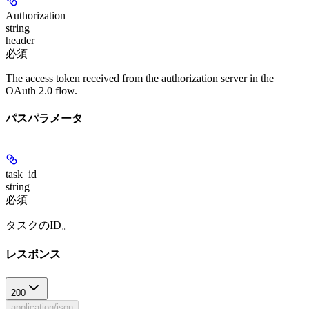
Authorization
string
header
必須
The access token received from the authorization server in the
OAuth 2.0 flow.
パスパラメータ
task_id
string
必須
タスクのID。
レスポンス
200
application/json