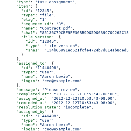
      "type"
: 
"task_assignment"
,
      "item"
: {
        "id"
: 
"12345"
,
        "type"
: 
"file"
,
        "etag"
: 
"1"
,
        "sequence_id"
: 
"3"
,
        "name"
: 
"Contract.pdf"
,
        "sha1"
: 
"85136C79CBF9FE36BB9D05D0639C70C265C18D
        "file_version"
: {
          "id"
: 
"12345"
,
          "type"
: 
"file_version"
,
          "sha1"
: 
"134b65991ed521fcfe4724b7d814ab8ded51
        }
      },
      "assigned_to"
: {
        "id"
: 
"11446498"
,
        "type"
: 
"user"
,
        "name"
: 
"Aaron Levie"
,
        "login"
: 
"ceo@example.com"
      },
      "message"
: 
"Please review"
,
      "completed_at"
: 
"2012-12-12T10:53:43-08:00"
,
      "assigned_at"
: 
"2012-12-12T10:53:43-08:00"
,
      "reminded_at"
: 
"2012-12-12T10:53:43-08:00"
,
      "resolution_state"
: 
"incomplete"
,
      "assigned_by"
: {
        "id"
: 
"11446498"
,
        "type"
: 
"user"
,
        "name"
: 
"Aaron Levie"
,
        "login"
: 
"ceo@example.com"