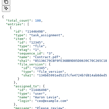
{
  "total_count"
: 
100
,
  "entries"
: [
    {
      "id"
: 
"11446498"
,
      "type"
: 
"task_assignment"
,
      "item"
: {
        "id"
: 
"12345"
,
        "type"
: 
"file"
,
        "etag"
: 
"1"
,
        "sequence_id"
: 
"3"
,
        "name"
: 
"Contract.pdf"
,
        "sha1"
: 
"85136C79CBF9FE36BB9D05D0639C70C265C18D
        "file_version"
: {
          "id"
: 
"12345"
,
          "type"
: 
"file_version"
,
          "sha1"
: 
"134b65991ed521fcfe4724b7d814ab8ded51
        }
      },
      "assigned_to"
: {
        "id"
: 
"11446498"
,
        "type"
: 
"user"
,
        "name"
: 
"Aaron Levie"
,
        "login"
: 
"ceo@example.com"
      },
      "message"
: 
"Please review"
,