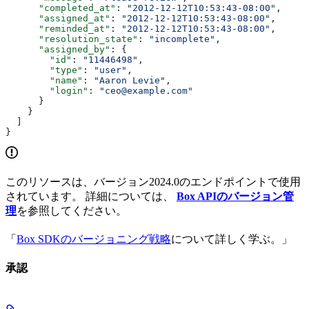
      "completed_at"
: 
"2012-12-12T10:53:43-08:00"
,
      "assigned_at"
: 
"2012-12-12T10:53:43-08:00"
,
      "reminded_at"
: 
"2012-12-12T10:53:43-08:00"
,
      "resolution_state"
: 
"incomplete"
,
      "assigned_by"
: {
        "id"
: 
"11446498"
,
        "type"
: 
"user"
,
        "name"
: 
"Aaron Levie"
,
        "login"
: 
"ceo@example.com"
      }
    }
  ]
}
このリソースは、バージョン2024.0のエンドポイントで使用
されています。 詳細については、
Box APIのバージョン管
理
を参照してください。
「
Box SDKのバージョニング戦略
について詳しく学ぶ。」
承認