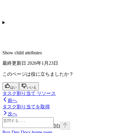
Show
child attributes
最終更新日
2026年1月23日
このページは役に立ちましたか？
はい
いいえ
タスク割り当て リソース
前へ
タスク割り当てを取得
次へ
⌘
I
Box Dev Docs
home page