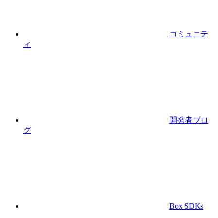
コミュニテ
ィ
開発者ブロ
グ
Box SDKs