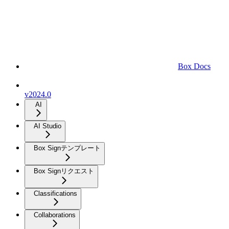
Box Docs
v2024.0
AI
AI Studio
Box Signテンプレート
Box Signリクエスト
Classifications
Collaborations