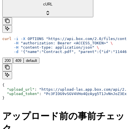
cURL
curl
 -i
 -X
 OPTIONS
 "https://api.box.com/2.0/files/conte
     -H
 "authorization: Bearer <ACCESS_TOKEN>"
 \
     -H
 "content-type: application/json"
 \
     -d
 '{"name":"Contract.pdf", "parent":{"id":"114464
200
409
default
{
  "upload_url"
: 
"https://upload-las.app.box.com/api/2.
  "upload_token"
: 
"Pc3FIOG9vSGV4VHo4QzAyg5T1JvNnJoZ3Exa
}
アップロード前の事前チェッ
ク