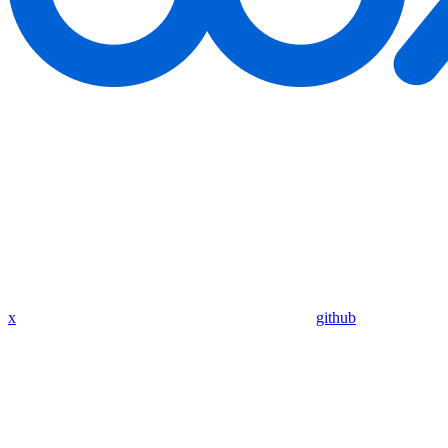
x
github