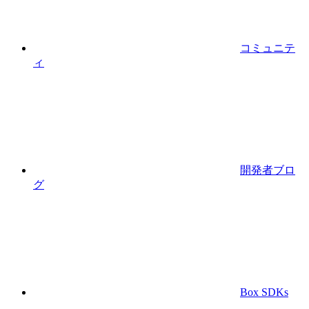
コミュニテ
ィ
開発者ブロ
グ
Box SDKs