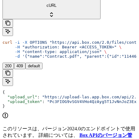
cURL
curl
 -i
 -X
 OPTIONS
 "https://api.box.com/2.0/files/conte
     -H
 "authorization: Bearer <ACCESS_TOKEN>"
 \
     -H
 "content-type: application/json"
 \
     -d
 '{"name":"Contract.pdf", "parent":{"id":"114464
200
409
default
{
  "upload_url"
: 
"https://upload-las.app.box.com/api/2.
  "upload_token"
: 
"Pc3FIOG9vSGV4VHo4QzAyg5T1JvNnJoZ3Exa
}
このリソースは、バージョン2024.0のエンドポイントで使用
されています。 詳細については、
Box APIのバージョン管