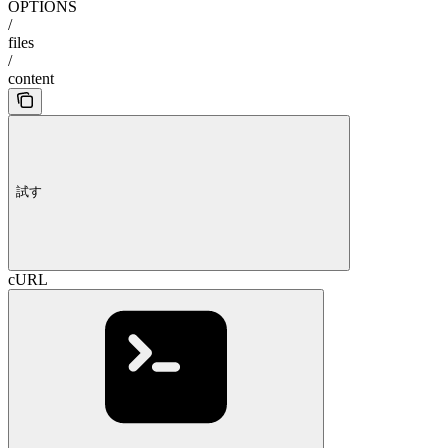
OPTIONS
/
files
/
content
試す
cURL