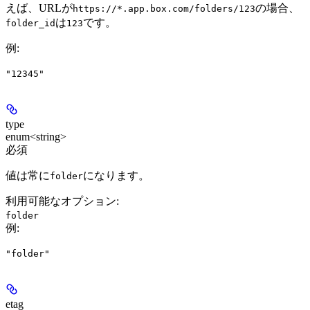
えば、URLが
の場合、
https://*.app.box.com/folders/123
は
です。
folder_id
123
例
:
"12345"
type
enum<string>
必須
値は常に
になります。
folder
利用可能なオプション
:
folder
例
:
"folder"
etag