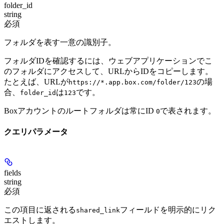
folder_id
string
必須
フォルダを表す一意の識別子。
フォルダIDを確認するには、ウェブアプリケーションでこ
のフォルダにアクセスして、URLからIDをコピーします。
たとえば、URLが
の場
https://*.app.box.com/folder/123
合、
は
です。
folder_id
123
Boxアカウントのルートフォルダは常にID
で表されます。
0
クエリパラメータ
fields
string
必須
この項目に返される
フィールドを明示的にリク
shared_link
エストします。