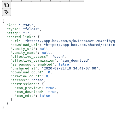
{
  "id"
: 
"12345"
,
  "type"
: 
"folder"
,
  "etag"
: 
"1"
,
  "shared_link"
: {
    "url"
: 
"https://app.box.com/s/kwio6b4ovt1264rnfbyqo
    "download_url"
: 
"https://app.box.com/shared/static/
    "vanity_url"
: 
null
,
    "vanity_name"
: 
null
,
    "effective_access"
: 
"open"
,
    "effective_permission"
: 
"can_download"
,
    "is_password_enabled"
: 
false
,
    "unshared_at"
: 
"2020-09-21T10:34:41-07:00"
,
    "download_count"
: 
0
,
    "preview_count"
: 
0
,
    "access"
: 
"open"
,
    "permissions"
: {
      "can_preview"
: 
true
,
      "can_download"
: 
true
,
      "can_edit"
: 
false
    }
  }
}