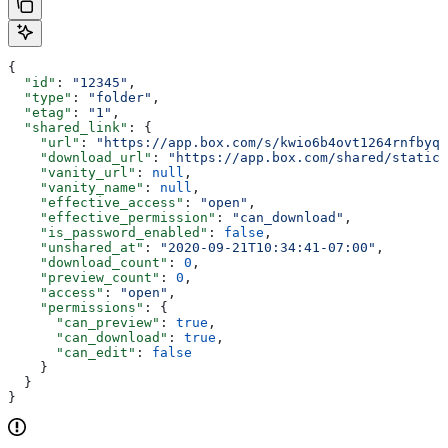
{
  "id"
: 
"12345"
,
  "type"
: 
"folder"
,
  "etag"
: 
"1"
,
  "shared_link"
: {
    "url"
: 
"https://app.box.com/s/kwio6b4ovt1264rnfbyqo
    "download_url"
: 
"https://app.box.com/shared/static/
    "vanity_url"
: 
null
,
    "vanity_name"
: 
null
,
    "effective_access"
: 
"open"
,
    "effective_permission"
: 
"can_download"
,
    "is_password_enabled"
: 
false
,
    "unshared_at"
: 
"2020-09-21T10:34:41-07:00"
,
    "download_count"
: 
0
,
    "preview_count"
: 
0
,
    "access"
: 
"open"
,
    "permissions"
: {
      "can_preview"
: 
true
,
      "can_download"
: 
true
,
      "can_edit"
: 
false
    }
  }
}