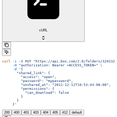
cURL
curl
 -i
 -X
 PUT
 "https://api.box.com/2.0/folders/3242323
     -H
 "authorization: Bearer <ACCESS_TOKEN>"
 \
     -d
 '{
       "shared_link": {
         "access": "open",
         "password": "mypassword",
         "unshared_at": "2012-12-12T10:53:43-08:00",
         "permissions": {
           "can_download": false
         }
       }
     }'
200
400
401
403
404
405
412
default