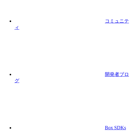
コミュニテ
ィ
開発者ブロ
グ
Box SDKs