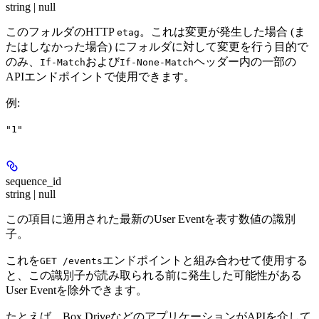
string | null
このフォルダのHTTP
。これは変更が発生した場合 (ま
etag
たはしなかった場合) にフォルダに対して変更を行う目的で
のみ、
および
ヘッダー内の一部の
If-Match
If-None-Match
APIエンドポイントで使用できます。
例
:
"1"
sequence_id
string | null
この項目に適用された最新のUser Eventを表す数値の識別
子。
これを
エンドポイントと組み合わせて使用する
GET /events
と、この識別子が読み取られる前に発生した可能性がある
User Eventを除外できます。
たとえば、Box DriveなどのアプリケーションがAPIを介して