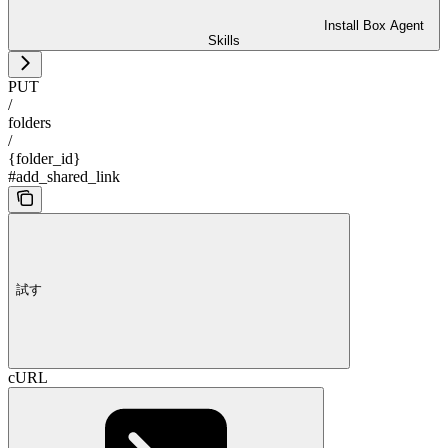
Install Box Agent
Skills
PUT
/
folders
/
{folder_id}
#add_shared_link
試す
cURL