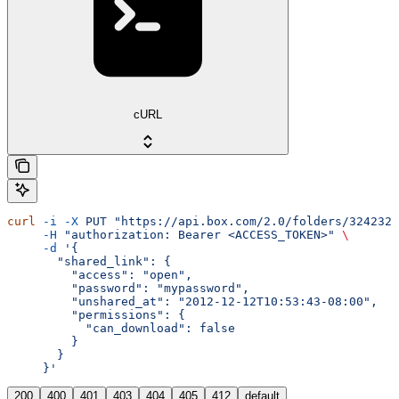
cURL
curl
 -i
 -X
 PUT
 "https://api.box.com/2.0/folders/3242323
     -H
 "authorization: Bearer <ACCESS_TOKEN>"
 \
     -d
 '{
       "shared_link": {
         "access": "open",
         "password": "mypassword",
         "unshared_at": "2012-12-12T10:53:43-08:00",
         "permissions": {
           "can_download": false
         }
       }
     }'
200
400
401
403
404
405
412
default