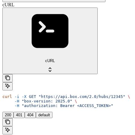
cURL
cURL
curl
 -i
 -X
 GET
 "https://api.box.com/2.0/hubs/12345"
 \
     -H
 "box-version: 2025.0"
 \
     -H
 "authorization: Bearer <ACCESS_TOKEN>"
200
401
404
default