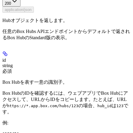
200
application/json
Hubオブジェクトを返します。
任意のBox Hubs APIエンドポイントからデフォルトで返され
るBox HubのStandard版の表示。
id
string
必須
Box Hubを表す一意の識別子。
Box HubのIDを確認するには、ウェブアプリでBox Hubにア
クセスして、URLからIDをコピーします。たとえば、URL
が
の場合、
は
で
https://*.app.box.com/hubs/123
hub_id
123
す。
例
: