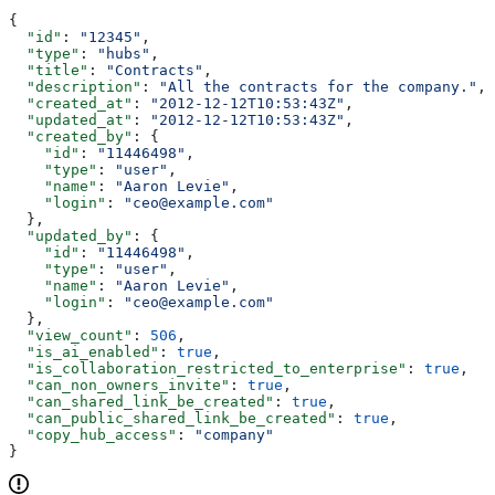
{
  "id"
: 
"12345"
,
  "type"
: 
"hubs"
,
  "title"
: 
"Contracts"
,
  "description"
: 
"All the contracts for the company."
,
  "created_at"
: 
"2012-12-12T10:53:43Z"
,
  "updated_at"
: 
"2012-12-12T10:53:43Z"
,
  "created_by"
: {
    "id"
: 
"11446498"
,
    "type"
: 
"user"
,
    "name"
: 
"Aaron Levie"
,
    "login"
: 
"ceo@example.com"
  },
  "updated_by"
: {
    "id"
: 
"11446498"
,
    "type"
: 
"user"
,
    "name"
: 
"Aaron Levie"
,
    "login"
: 
"ceo@example.com"
  },
  "view_count"
: 
506
,
  "is_ai_enabled"
: 
true
,
  "is_collaboration_restricted_to_enterprise"
: 
true
,
  "can_non_owners_invite"
: 
true
,
  "can_shared_link_be_created"
: 
true
,
  "can_public_shared_link_be_created"
: 
true
,
  "copy_hub_access"
: 
"company"
}