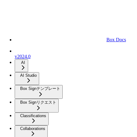
Box Docs
v2024.0
AI
AI Studio
Box Signテンプレート
Box Signリクエスト
Classifications
Collaborations