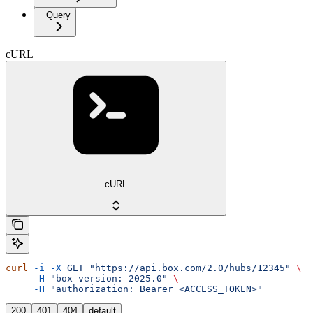
Query
cURL
cURL
curl
 -i
 -X
 GET
 "https://api.box.com/2.0/hubs/12345"
 \
     -H
 "box-version: 2025.0"
 \
     -H
 "authorization: Bearer <ACCESS_TOKEN>"
200
401
404
default