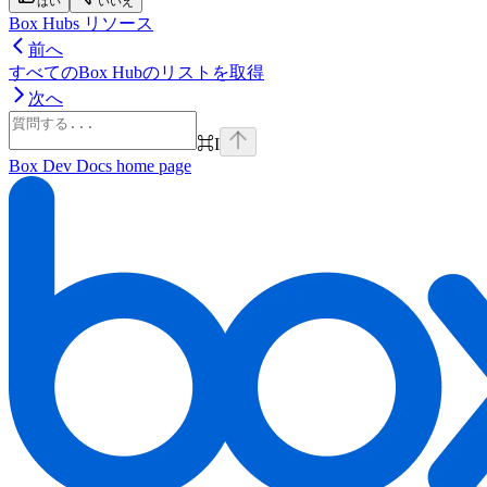
はい
いいえ
Box Hubs リソース
前へ
すべてのBox Hubのリストを取得
次へ
⌘
I
Box Dev Docs
home page