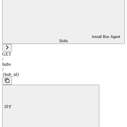
Install Box Agent
Skills
GET
/
hubs
/
{hub_id}
試す