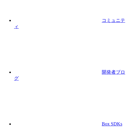
コミュニテ
ィ
開発者ブロ
グ
Box SDKs