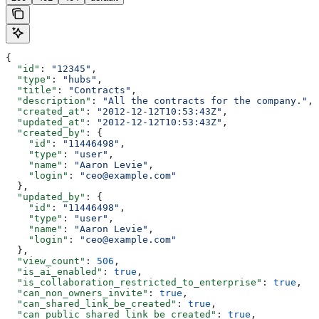
{
  "id"
: 
"12345"
,
  "type"
: 
"hubs"
,
  "title"
: 
"Contracts"
,
  "description"
: 
"All the contracts for the company."
,
  "created_at"
: 
"2012-12-12T10:53:43Z"
,
  "updated_at"
: 
"2012-12-12T10:53:43Z"
,
  "created_by"
: {
    "id"
: 
"11446498"
,
    "type"
: 
"user"
,
    "name"
: 
"Aaron Levie"
,
    "login"
: 
"ceo@example.com"
  },
  "updated_by"
: {
    "id"
: 
"11446498"
,
    "type"
: 
"user"
,
    "name"
: 
"Aaron Levie"
,
    "login"
: 
"ceo@example.com"
  },
  "view_count"
: 
506
,
  "is_ai_enabled"
: 
true
,
  "is_collaboration_restricted_to_enterprise"
: 
true
,
  "can_non_owners_invite"
: 
true
,
  "can_shared_link_be_created"
: 
true
,
  "can_public_shared_link_be_created"
: 
true
,