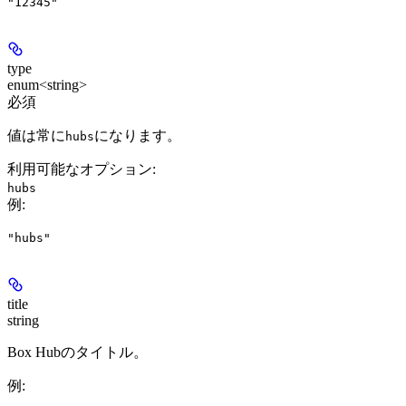
"12345"
type
enum<string>
必須
値は常に
になります。
hubs
利用可能なオプション
:
hubs
例
:
"hubs"
title
string
Box Hubのタイトル。
例
: