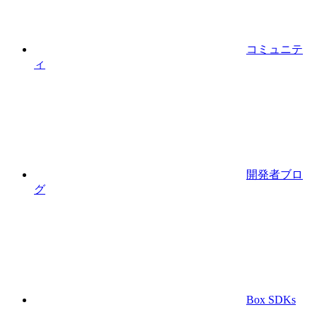
コミュニテ
ィ
開発者ブロ
グ
Box SDKs