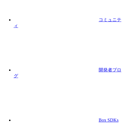
コミュニテ
ィ
開発者ブロ
グ
Box SDKs