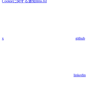
Cookieに関する通知
llms.txt
x
github
linkedin