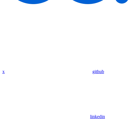
x
github
linkedin