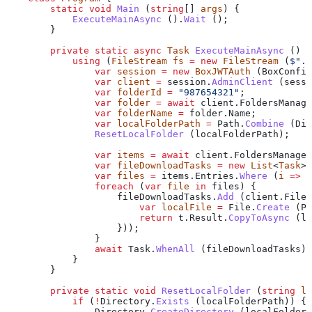
        static
 void
 Main
 (
string
[] 
args
) {
            ExecuteMainAsync
 ().
Wait
 ();
        }
        private
 static
 async
 Task
 ExecuteMainAsync
 () {
            using
 (
FileStream
 fs
 =
 new
 FileStream
 (
$"./
                var
 session
 =
 new
 BoxJWTAuth
 (
BoxConfig
                var
 client
 =
 session
.
AdminClient
 (
sessi
                var
 folderId
 =
 "987654321"
;
                var
 folder
 =
 await
 client
.
FoldersManage
                var
 folderName
 =
 folder
.
Name
;
                var
 localFolderPath
 =
 Path
.
Combine
 (
Dir
                ResetLocalFolder
 (
localFolderPath
);
                var
 items
 =
 await
 client
.
FoldersManager
                var
 fileDownloadTasks
 =
 new
 List
<
Task
> 
                var
 files
 =
 items
.
Entries
.
Where
 (
i
 =>
 i
                foreach
 (
var
 file
 in
 files
) {
                    fileDownloadTasks
.
Add
 (
client
.
Files
                        var
 localFile
 =
 File
.
Create
 (
Pa
                        return
 t
.
Result
.
CopyToAsync
 (
lo
                    }));
                }
                await
 Task
.
WhenAll
 (
fileDownloadTasks
);
            }
        }
        private
 static
 void
 ResetLocalFolder
 (
string
 lo
            if
 (
!
Directory
.
Exists
 (
localFolderPath
)) {
                Directory
.
CreateDirectory
 (
localFolderP