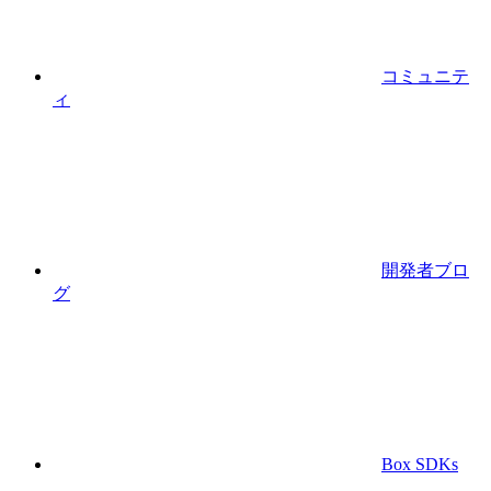
コミュニテ
ィ
開発者ブロ
グ
Box SDKs