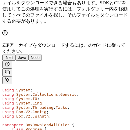
ァイルをダウンロードできる場合もあります。SDKとCLIを
使用してこの処理を実行するには、フォルダツリー内を移動
してすべてのファイルを探し、そのファイルをダウンロード
する必要があります。
ZIPアーカイブをダウンロードするには、
のガイドに従って
ください。
.NET
Java
Node
using
 System
;
using
 System
.
Collections
.
Generic
;
using
 System
.
IO
;
using
 System
.
Linq
;
using
 System
.
Threading
.
Tasks
;
using
 Box
.
V2
.
Config
;
using
 Box
.
V2
.
JWTAuth
;
namespace
 BoxDownloadAllFiles
 {
    class
 Program
 {