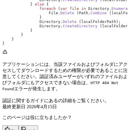
            } 
else
 {
                foreach
 (
var
 file
 in
 Directory
.
Enumerat
                    File
.
Delete
 (
Path
.
Combine
 (
localFol
                }
                Directory
.
Delete
 (
localFolderPath
);
                Directory
.
CreateDirectory
 (
localFolderP
            }
        }
    }
}
アプリケーションには、当該ファイルおよびフォルダにアク
セスしてダウンロードするための権限が必要であることに注
意してください。認証済みユーザーがいずれのファイルおよ
びフォルダにもアクセスできない場合は、
HTTP 404 Not
エラーが発生します。
Found
認証に関するガイドにある
の詳細をご覧ください。
最終更新日
2026年4月15日
このページは役に立ちましたか？