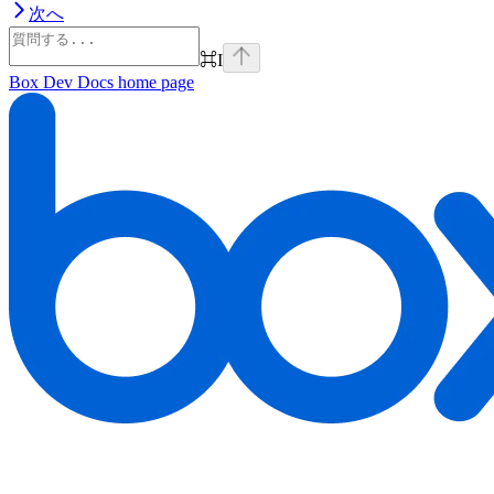
次へ
⌘
I
Box Dev Docs
home page