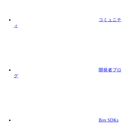
コミュニテ
ィ
開発者ブロ
グ
Box SDKs