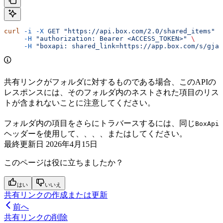
curl
 -i
 -X
 GET
 "https://api.box.com/2.0/shared_items"
 \
     -H
 "authorization: Bearer <ACCESS_TOKEN>"
 \
     -H
 "boxapi: shared_link=https://app.box.com/s/gjas
共有リンクがフォルダに対するものである場合、このAPIの
レスポンスには、そのフォルダ内のネストされた項目のリス
トが含まれないことに注意してください。
フォルダ内の項目をさらにトラバースするには、同じ
BoxApi
ヘッダーを使用して、
、
、
、または
してください。
最終更新日
2026年4月15日
このページは役に立ちましたか？
はい
いいえ
共有リンクの作成または更新
前へ
共有リンクの削除