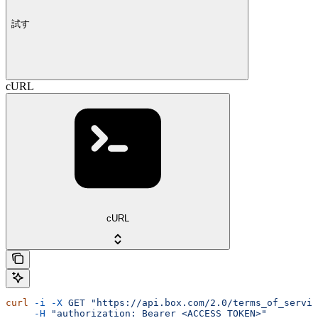
試す
cURL
cURL
curl
 -i
 -X
 GET
 "https://api.box.com/2.0/terms_of_servic
     -H
 "authorization: Bearer <ACCESS_TOKEN>"