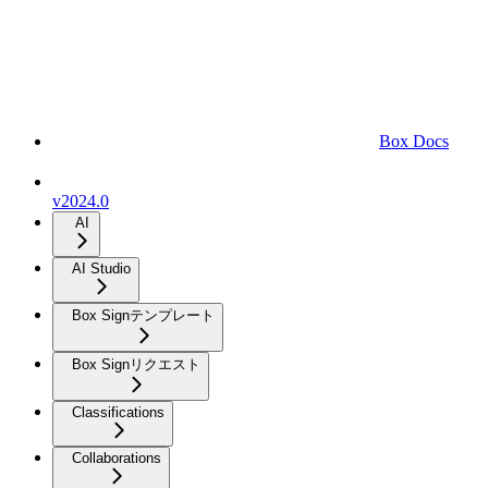
Box Docs
v2024.0
AI
AI Studio
Box Signテンプレート
Box Signリクエスト
Classifications
Collaborations