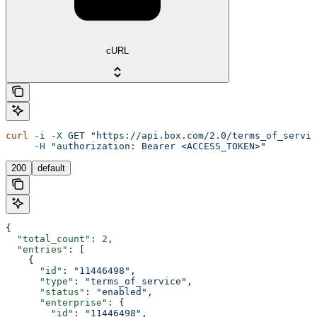
cURL
curl
 -i
 -X
 GET
 "https://api.box.com/2.0/terms_of_servic
     -H
 "authorization: Bearer <ACCESS_TOKEN>"
200
default
{
  "total_count"
: 
2
,
  "entries"
: [
    {
      "id"
: 
"11446498"
,
      "type"
: 
"terms_of_service"
,
      "status"
: 
"enabled"
,
      "enterprise"
: {
        "id"
: 
"11446498"
,