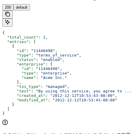
200
default
{
  "total_count"
: 
2
,
  "entries"
: [
    {
      "id"
: 
"11446498"
,
      "type"
: 
"terms_of_service"
,
      "status"
: 
"enabled"
,
      "enterprise"
: {
        "id"
: 
"11446498"
,
        "type"
: 
"enterprise"
,
        "name"
: 
"Acme Inc."
      },
      "tos_type"
: 
"managed"
,
      "text"
: 
"By using this service, you agree to ..."
      "created_at"
: 
"2012-12-12T10:53:43-08:00"
,
      "modified_at"
: 
"2012-12-12T10:53:43-08:00"
    }
  ]
}