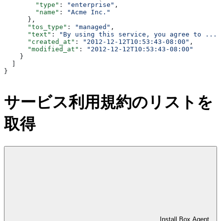
        "type"
: 
"enterprise"
,
        "name"
: 
"Acme Inc."
      },
      "tos_type"
: 
"managed"
,
      "text"
: 
"By using this service, you agree to ..."
      "created_at"
: 
"2012-12-12T10:53:43-08:00"
,
      "modified_at"
: 
"2012-12-12T10:53:43-08:00"
    }
  ]
}
サービス利用規約のリストを
取得
Install Box Agent