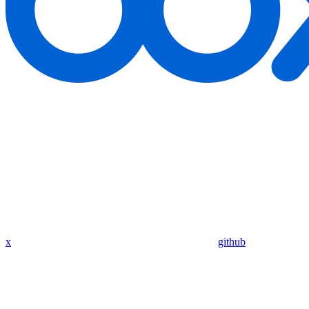
x
github