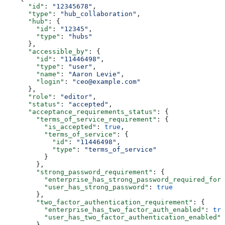
      "id"
: 
"12345678"
,
      "type"
: 
"hub_collaboration"
,
      "hub"
: {
        "id"
: 
"12345"
,
        "type"
: 
"hubs"
      },
      "accessible_by"
: {
        "id"
: 
"11446498"
,
        "type"
: 
"user"
,
        "name"
: 
"Aaron Levie"
,
        "login"
: 
"ceo@example.com"
      },
      "role"
: 
"editor"
,
      "status"
: 
"accepted"
,
      "acceptance_requirements_status"
: {
        "terms_of_service_requirement"
: {
          "is_accepted"
: 
true
,
          "terms_of_service"
: {
            "id"
: 
"11446498"
,
            "type"
: 
"terms_of_service"
          }
        },
        "strong_password_requirement"
: {
          "enterprise_has_strong_password_required_for_
          "user_has_strong_password"
: 
true
        },
        "two_factor_authentication_requirement"
: {
          "enterprise_has_two_factor_auth_enabled"
: 
tru
          "user_has_two_factor_authentication_enabled"
:
        }