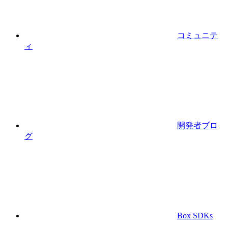
コミュニテ
ィ
開発者ブロ
グ
Box SDKs