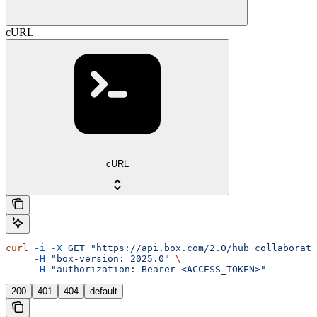
cURL
cURL
curl
 -i
 -X
 GET
 "https://api.box.com/2.0/hub_collaborati
     -H
 "box-version: 2025.0"
 \
     -H
 "authorization: Bearer <ACCESS_TOKEN>"
200
401
404
default