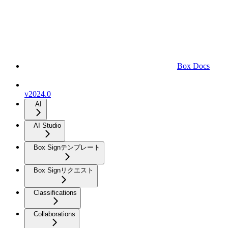
Box Docs
v2024.0
AI
AI Studio
Box Signテンプレート
Box Signリクエスト
Classifications
Collaborations