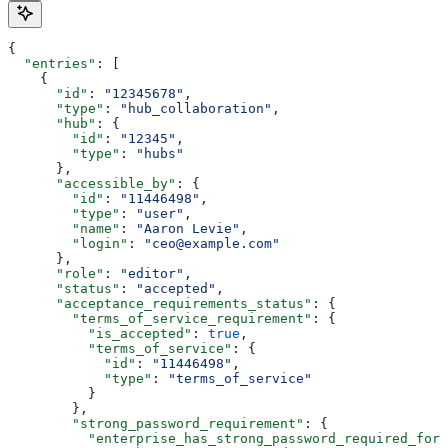
{
  "entries"
: [
    {
      "id"
: 
"12345678"
,
      "type"
: 
"hub_collaboration"
,
      "hub"
: {
        "id"
: 
"12345"
,
        "type"
: 
"hubs"
      },
      "accessible_by"
: {
        "id"
: 
"11446498"
,
        "type"
: 
"user"
,
        "name"
: 
"Aaron Levie"
,
        "login"
: 
"ceo@example.com"
      },
      "role"
: 
"editor"
,
      "status"
: 
"accepted"
,
      "acceptance_requirements_status"
: {
        "terms_of_service_requirement"
: {
          "is_accepted"
: 
true
,
          "terms_of_service"
: {
            "id"
: 
"11446498"
,
            "type"
: 
"terms_of_service"
          }
        },
        "strong_password_requirement"
: {
          "enterprise_has_strong_password_required_for_