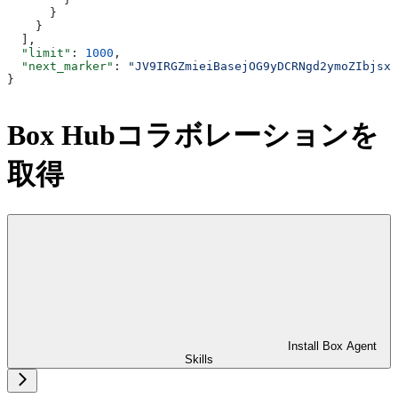
      }
    }
  ],
  "limit"
: 
1000
,
  "next_marker"
: 
"JV9IRGZmieiBasejOG9yDCRNgd2ymoZIbjsxb
}
Box Hubコラボレーションを
取得
Install Box Agent
Skills