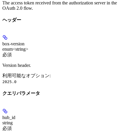
The access token received from the authorization server in the
OAuth 2.0 flow.
ヘッダー
box-version
enum<string>
必須
Version header.
利用可能なオプション
:
2025.0
クエリパラメータ
hub_id
string
必須