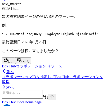
next_marker
string | null
次の検索結果ページの開始場所のマーカー。
例
:
"JV9IRGZmieiBasejOG9yDCRNgd2ymoZIbjsxbJMjIs3kioVii"
最終更新日
2026年1月23日
このページは役に立ちましたか？
はい
いいえ
Box Hubコラボレーション リソース
前へ
コラボレーションIDを指定してBox Hubコラボレーションを
取得
次へ
⌘
I
Box Dev Docs
home page