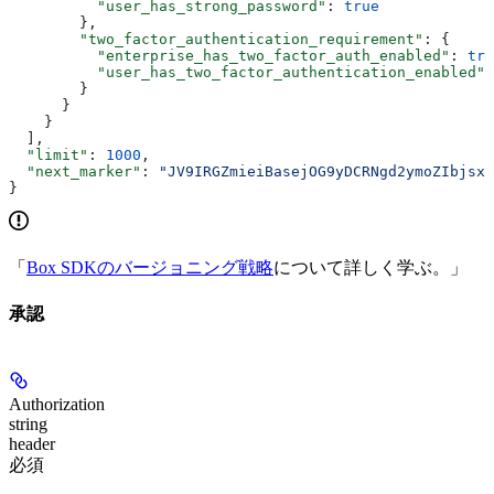
          "user_has_strong_password"
: 
true
        },
        "two_factor_authentication_requirement"
: {
          "enterprise_has_two_factor_auth_enabled"
: 
tru
          "user_has_two_factor_authentication_enabled"
:
        }
      }
    }
  ],
  "limit"
: 
1000
,
  "next_marker"
: 
"JV9IRGZmieiBasejOG9yDCRNgd2ymoZIbjsxb
}
「
Box SDKのバージョニング戦略
について詳しく学ぶ。」
承認
Authorization
string
header
必須