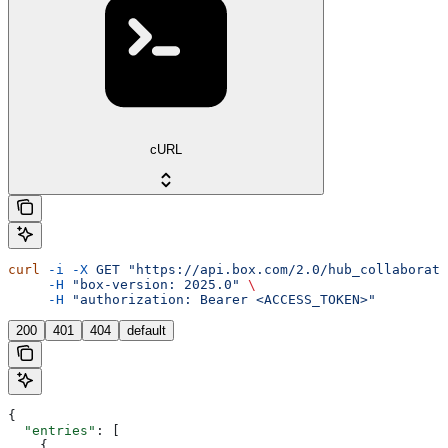
cURL
curl
 -i
 -X
 GET
 "https://api.box.com/2.0/hub_collaborati
     -H
 "box-version: 2025.0"
 \
     -H
 "authorization: Bearer <ACCESS_TOKEN>"
200
401
404
default
{
  "entries"
: [
    {