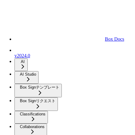
Box Docs
v2024.0
AI
AI Studio
Box Signテンプレート
Box Signリクエスト
Classifications
Collaborations