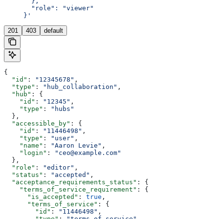
       },
       "role": "viewer"
     }'
201
403
default
{
  "id"
: 
"12345678"
,
  "type"
: 
"hub_collaboration"
,
  "hub"
: {
    "id"
: 
"12345"
,
    "type"
: 
"hubs"
  },
  "accessible_by"
: {
    "id"
: 
"11446498"
,
    "type"
: 
"user"
,
    "name"
: 
"Aaron Levie"
,
    "login"
: 
"ceo@example.com"
  },
  "role"
: 
"editor"
,
  "status"
: 
"accepted"
,
  "acceptance_requirements_status"
: {
    "terms_of_service_requirement"
: {
      "is_accepted"
: 
true
,
      "terms_of_service"
: {
        "id"
: 
"11446498"
,
        "type"
: 
"terms_of_service"