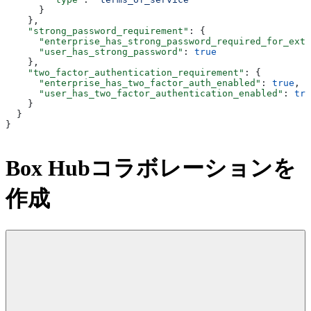
      }
    },
    "strong_password_requirement"
: {
      "enterprise_has_strong_password_required_for_exte
      "user_has_strong_password"
: 
true
    },
    "two_factor_authentication_requirement"
: {
      "enterprise_has_two_factor_auth_enabled"
: 
true
,
      "user_has_two_factor_authentication_enabled"
: 
tru
    }
  }
}
Box Hubコラボレーションを
作成