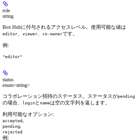
role
string
Box Hubに付与されるアクセスレベル。使用可能な値は
、
、
です。
editor
viewer
co-owner
例
:
"editor"
status
enum<string>
コラボレーション招待のステータス。ステータスが
pending
の場合、
と
は空の文字列を返します。
login
name
利用可能なオプション
:
,
accepted
,
pending
rejected
例
: