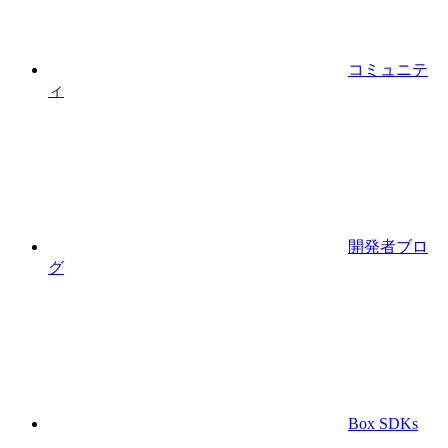
コミュニテ
ィ
開発者ブロ
グ
Box SDKs