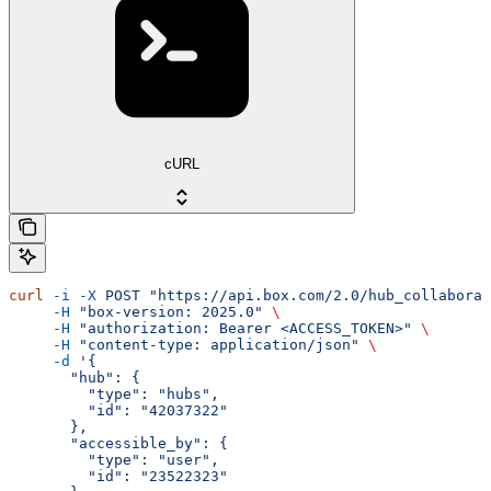
cURL
curl
 -i
 -X
 POST
 "https://api.box.com/2.0/hub_collaborat
     -H
 "box-version: 2025.0"
 \
     -H
 "authorization: Bearer <ACCESS_TOKEN>"
 \
     -H
 "content-type: application/json"
 \
     -d
 '{
       "hub": {
         "type": "hubs",
         "id": "42037322"
       },
       "accessible_by": {
         "type": "user",
         "id": "23522323"