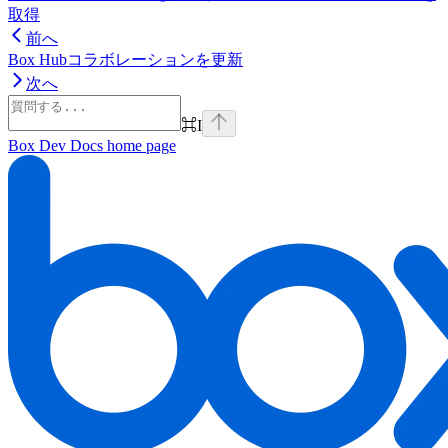
取得
前へ
Box Hubコラボレーションを更新
次へ
⌘
I
Box Dev Docs
home page