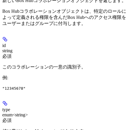
新しいBox Hubコラボレーションオブジェクトを返します。
Box Hubコラボレーションオブジェクトは、特定のロールに
よって定義される権限を含んだBox Hubへのアクセス権限を
ユーザーまたはグループに付与します。
id
string
必須
このコラボレーションの一意の識別子。
例
:
"12345678"
type
enum<string>
必須