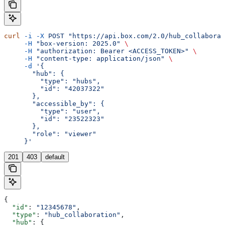
curl
 -i
 -X
 POST
 "https://api.box.com/2.0/hub_collaborat
     -H
 "box-version: 2025.0"
 \
     -H
 "authorization: Bearer <ACCESS_TOKEN>"
 \
     -H
 "content-type: application/json"
 \
     -d
 '{
       "hub": {
         "type": "hubs",
         "id": "42037322"
       },
       "accessible_by": {
         "type": "user",
         "id": "23522323"
       },
       "role": "viewer"
     }'
201
403
default
{
  "id"
: 
"12345678"
,
  "type"
: 
"hub_collaboration"
,
  "hub"
: {