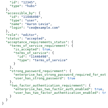
    "id"
: 
"12345"
,
    "type"
: 
"hubs"
  },
  "accessible_by"
: {
    "id"
: 
"11446498"
,
    "type"
: 
"user"
,
    "name"
: 
"Aaron Levie"
,
    "login"
: 
"ceo@example.com"
  },
  "role"
: 
"editor"
,
  "status"
: 
"accepted"
,
  "acceptance_requirements_status"
: {
    "terms_of_service_requirement"
: {
      "is_accepted"
: 
true
,
      "terms_of_service"
: {
        "id"
: 
"11446498"
,
        "type"
: 
"terms_of_service"
      }
    },
    "strong_password_requirement"
: {
      "enterprise_has_strong_password_required_for_exte
      "user_has_strong_password"
: 
true
    },
    "two_factor_authentication_requirement"
: {
      "enterprise_has_two_factor_auth_enabled"
: 
true
,
      "user_has_two_factor_authentication_enabled"
: 
tru
    }
  }
}