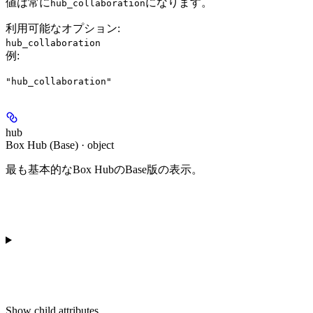
値は常に
になります。
hub_collaboration
利用可能なオプション
:
hub_collaboration
例
:
"hub_collaboration"
hub
Box Hub (Base) · object
最も基本的なBox HubのBase版の表示。
Show
child attributes