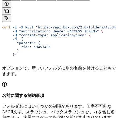
curl
 -i
 -X
 POST
 "https://api.box.com/2.0/folders/435345
     -H
 "authorization: Bearer <ACCESS_TOKEN>"
 \
     -H
 "content-type: application/json"
 \
     -d
 '{
       "parent": {
         "id": "345345"
       }
     }'
オプションで、新しいフォルダに別の名前を付けることもで
きます。
名前に関する制約事項
フォルダ名にはいくつかの制限があります。印字不可能な
ASCII文字、スラッシュ、バックスラッシュ (
、
) を含む名
/
\
前のほか、末尾にスペースを含む名前は禁止されています。