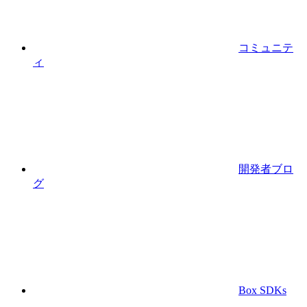
コミュニテ
ィ
開発者ブロ
グ
Box SDKs