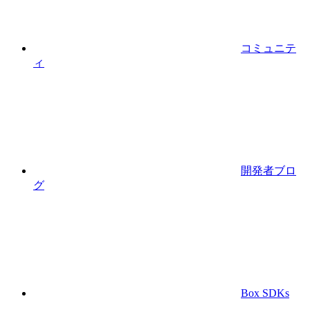
コミュニテ
ィ
開発者ブロ
グ
Box SDKs