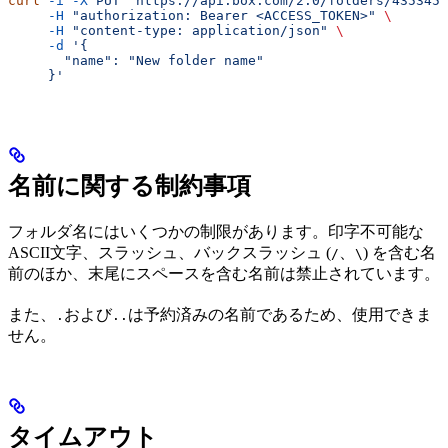
curl
 -i
 -X
 PUT
 "https://api.box.com/2.0/folders/4353455
     -H
 "authorization: Bearer <ACCESS_TOKEN>"
 \
     -H
 "content-type: application/json"
 \
     -d
 '{
       "name": "New folder name"
     }'
名前に関する制約事項
フォルダ名にはいくつかの制限があります。印字不可能な
ASCII文字、スラッシュ、バックスラッシュ (
、
) を含む名
/
\
前のほか、末尾にスペースを含む名前は禁止されています。
また、
および
は予約済みの名前であるため、使用できま
.
..
せん。
タイムアウト