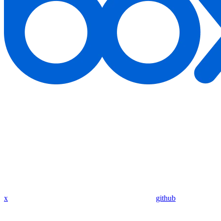
x
github