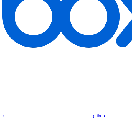
x
github