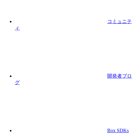
コミュニテ
ィ
開発者ブロ
グ
Box SDKs