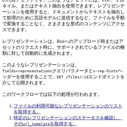
ネイル、またはテキスト抽出を使用できます。レプリゼンテ
ーションを使用すると、ドキュメントからテキストを抽出し
て処理のために言語モデルに送信するなど、ファイルを手動
で変換することなく、さまざまな形式のコンテンツにアクセ
スできます。
レプリゼンテーションは、Boxへのアップロード時またはア
セットのリクエスト時に、サポートされているファイルの種
類に対して自動的に生成されます。
このようなレプリゼンテーションは、
クエリパラメータと
ヘ
fields=representations
x-rep-hints
ッダーを使用することで、
エンドポイントを
GET /files/:id
介して公開されます。
このワークフローでは以下の処理が行われます。
ファイルの利用可能なレプリゼンテーションのリスト
を取得する。
特定のレプリゼンテーションのステータスを確認し、
その
を取得する。
url_template