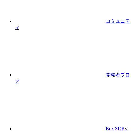
コミュニテ
ィ
開発者ブロ
グ
Box SDKs