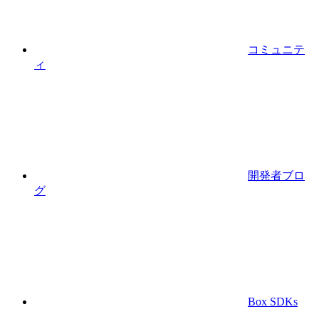
コミュニテ
ィ
開発者ブロ
グ
Box SDKs