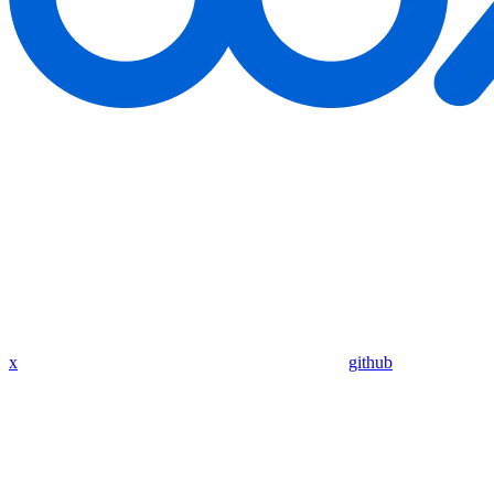
x
github