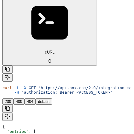
cURL
curl
 -L
 -X
 GET
 "https://api.box.com/2.0/integration_map
     -H
 "authorization: Bearer <ACCESS_TOKEN>"
200
400
404
default
{
  "entries"
: [