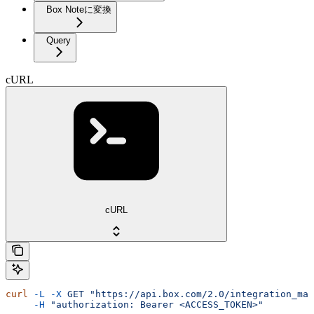
Box Noteに変換
Query
cURL
cURL
curl
 -L
 -X
 GET
 "https://api.box.com/2.0/integration_map
     -H
 "authorization: Bearer <ACCESS_TOKEN>"