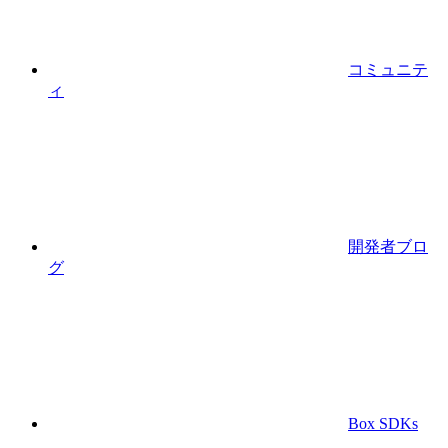
コミュニテ
ィ
開発者ブロ
グ
Box SDKs