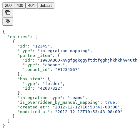
200
400
404
default
{
  "entries"
: [
    {
      "id"
: 
"12345"
,
      "type"
: 
"integration_mapping"
,
      "partner_item"
: {
        "id"
: 
"19%3ABCD-Avgfggkggyftdtfgghjhkhkhh%40thr
        "type"
: 
"channel"
,
        "tenant_id"
: 
"E1234567"
      },
      "box_item"
: {
        "type"
: 
"folder"
,
        "id"
: 
"42037322"
      },
      "integration_type"
: 
"teams"
,
      "is_overridden_by_manual_mapping"
: 
true
,
      "created_at"
: 
"2012-12-12T10:53:43-08:00"
,
      "modified_at"
: 
"2012-12-12T10:53:43-08:00"
    }
  ]
}