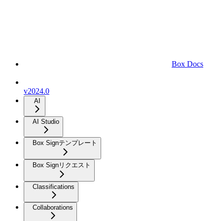
Box Docs
v2024.0
AI
AI Studio
Box Signテンプレート
Box Signリクエスト
Classifications
Collaborations