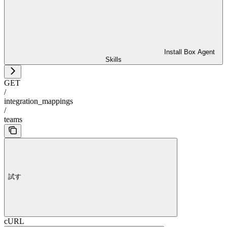
Install Box Agent
Skills
GET
/
integration_mappings
/
teams
試す
cURL