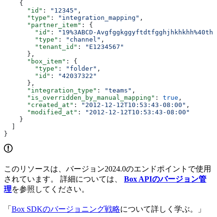
    {
      "id"
: 
"12345"
,
      "type"
: 
"integration_mapping"
,
      "partner_item"
: {
        "id"
: 
"19%3ABCD-Avgfggkggyftdtfgghjhkhkhh%40thr
        "type"
: 
"channel"
,
        "tenant_id"
: 
"E1234567"
      },
      "box_item"
: {
        "type"
: 
"folder"
,
        "id"
: 
"42037322"
      },
      "integration_type"
: 
"teams"
,
      "is_overridden_by_manual_mapping"
: 
true
,
      "created_at"
: 
"2012-12-12T10:53:43-08:00"
,
      "modified_at"
: 
"2012-12-12T10:53:43-08:00"
    }
  ]
}
このリソースは、バージョン2024.0のエンドポイントで使用
されています。 詳細については、
Box APIのバージョン管
理
を参照してください。
「
Box SDKのバージョニング戦略
について詳しく学ぶ。」