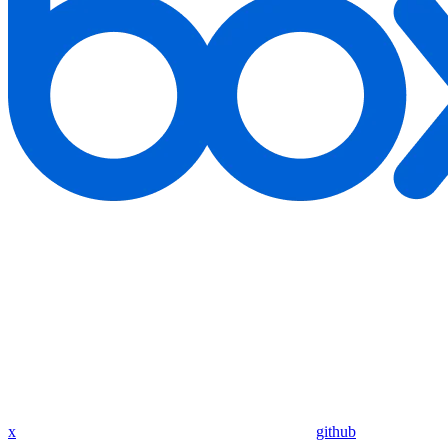
x
github