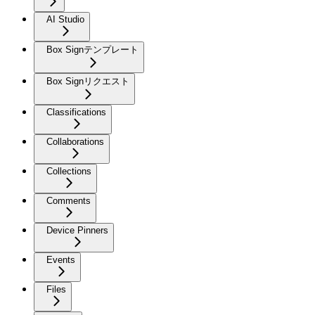
AI Studio
Box Signテンプレート
Box Signリクエスト
Classifications
Collaborations
Collections
Comments
Device Pinners
Events
Files