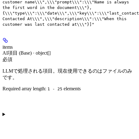
customer name\\\",\\\"prompt\\\":\\\"Name is always
the first word in the document\\\"},
{\\\"type\\\":\\\"date\\\",\\\"key\\\":\\\"last_contact
Contacted At\\\",\\\"description\\\":\\\"When this
customer was last contacted at\\\"}]"
items
AI項目 (Base) · object[]
必須
LLMで処理される項目。現在使用できるのはファイルのみ
です。
Required array length:
element
s
1 - 25