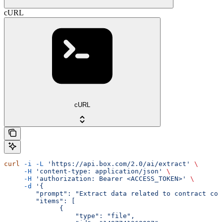
cURL
cURL
curl
 -i
 -L
 'https://api.box.com/2.0/ai/extract'
 \
     -H
 'content-type: application/json'
 \
     -H
 'authorization: Bearer <ACCESS_TOKEN>'
 \
     -d
 '{
        "prompt": "Extract data related to contract con
        "items": [
              {
                  "type": "file",