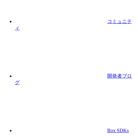
コミュニテ
ィ
開発者ブロ
グ
Box SDKs