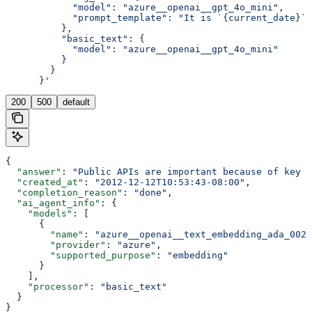
            "model": "azure__openai__gpt_4o_mini",
            "prompt_template": "It is `{current_date}`,
          },
          "basic_text": {
            "model": "azure__openai__gpt_4o_mini"
          }
        }
      }'
200
500
default
{
  "answer"
: 
"Public APIs are important because of key a
  "created_at"
: 
"2012-12-12T10:53:43-08:00"
,
  "completion_reason"
: 
"done"
,
  "ai_agent_info"
: {
    "models"
: [
      {
        "name"
: 
"azure__openai__text_embedding_ada_002"
        "provider"
: 
"azure"
,
        "supported_purpose"
: 
"embedding"
      }
    ],
    "processor"
: 
"basic_text"
  }
}