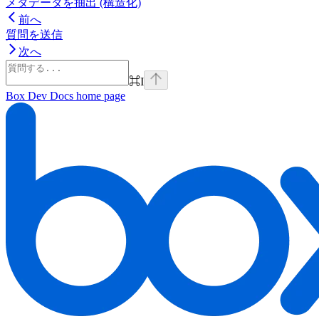
メタデータを抽出 (構造化)
前へ
質問を送信
次へ
⌘
I
Box Dev Docs
home page