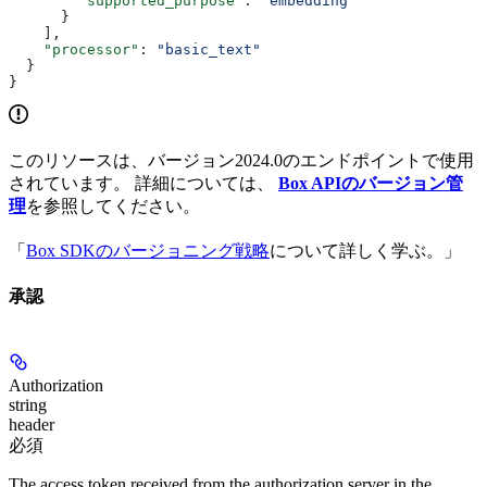
        "supported_purpose"
: 
"embedding"
      }
    ],
    "processor"
: 
"basic_text"
  }
}
このリソースは、バージョン2024.0のエンドポイントで使用
されています。 詳細については、
Box APIのバージョン管
理
を参照してください。
「
Box SDKのバージョニング戦略
について詳しく学ぶ。」
承認
Authorization
string
header
必須
The access token received from the authorization server in the