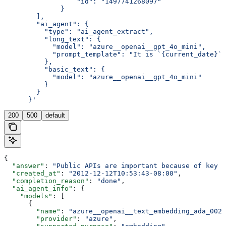
                  "id": "1497741268097"
              }
        ],
        "ai_agent": {
          "type": "ai_agent_extract",
          "long_text": {
            "model": "azure__openai__gpt_4o_mini",
            "prompt_template": "It is `{current_date}`,
          },
          "basic_text": {
            "model": "azure__openai__gpt_4o_mini"
          }
        }
      }'
200
500
default
{
  "answer"
: 
"Public APIs are important because of key a
  "created_at"
: 
"2012-12-12T10:53:43-08:00"
,
  "completion_reason"
: 
"done"
,
  "ai_agent_info"
: {
    "models"
: [
      {
        "name"
: 
"azure__openai__text_embedding_ada_002"
        "provider"
: 
"azure"
,