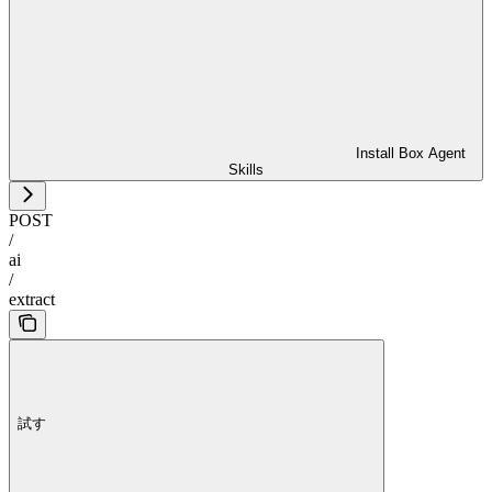
Install Box Agent
Skills
POST
/
ai
/
extract
試す