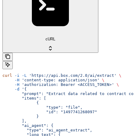
cURL
curl
 -i
 -L
 'https://api.box.com/2.0/ai/extract'
 \
     -H
 'content-type: application/json'
 \
     -H
 'authorization: Bearer <ACCESS_TOKEN>'
 \
     -d
 '{
        "prompt": "Extract data related to contract con
        "items": [
              {
                  "type": "file",
                  "id": "1497741268097"
              }
        ],
        "ai_agent": {
          "type": "ai_agent_extract",
          "long_text": {