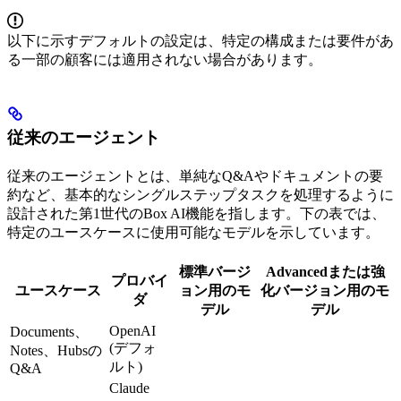
以下に示すデフォルトの設定は、特定の構成または要件があ
る一部の顧客には適用されない場合があります。
従来のエージェント
従来のエージェントとは、単純なQ&Aやドキュメントの要
約など、基本的なシングルステップタスクを処理するように
設計された第1世代のBox AI機能を指します。下の表では、
特定のユースケースに使用可能なモデルを示しています。
標準バージ
Advancedまたは強
プロバイ
ユースケース
ョン用のモ
化バージョン用のモ
ダ
デル
デル
OpenAI
Documents、
(デフォ
Notes、Hubsの
ルト)
Q&A
Claude