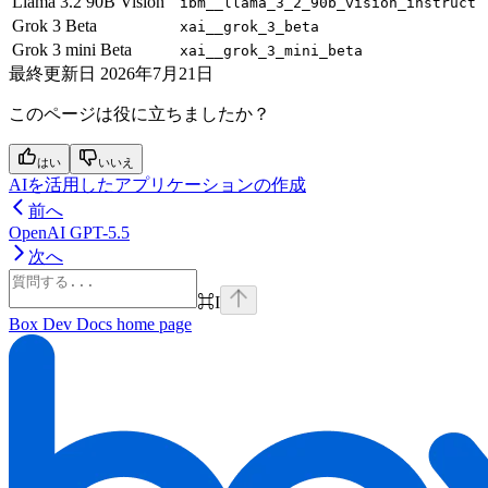
Llama 3.2 90B Vision
ibm__llama_3_2_90b_vision_instruct
Grok 3 Beta
xai__grok_3_beta
Grok 3 mini Beta
xai__grok_3_mini_beta
最終更新日
2026年7月21日
このページは役に立ちましたか？
はい
いいえ
AIを活用したアプリケーションの作成
前へ
OpenAI GPT-5.5
次へ
⌘
I
Box Dev Docs
home page