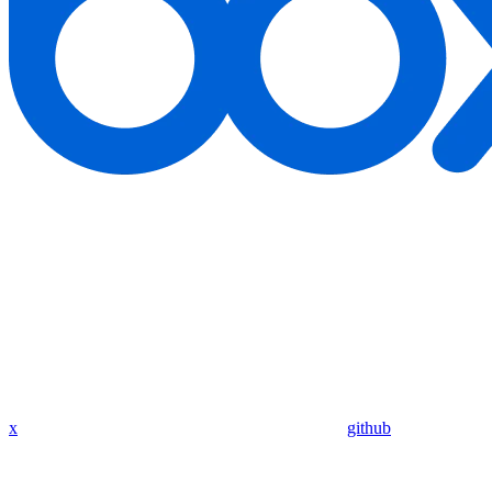
x
github