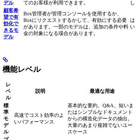
デル
てのお客様が利用できます。
し
顧客希
Box管理者が管理コンソールを使用するか、
望で有
Boxにリクエストするかして、有効にする必要
は
効化で
があります。一部のモデルは、追加の条件や料
い
きるモ
金の対象になる場合があります。
デル
機能レベル
レ
ベ
説明
最適な用途
ル
標
基本的な要約、Q&A、短いま
準
たはシンプルなドキュメント
高速でコスト効率のよ
モ
からの構造化データの抽出。
いパフォーマンス
デ
大量のあまり複雑でないユー
ル
スケース
プ