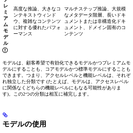
レ
高度な推論、大きなコ
マルチステップ推論、大規模
ミ
ンテキストウィンド
なメタデータ階層、長いドキ
ア
ウ、複雑なコンテンツ
ュメントまたは非構造化ドキ
ム
に対する優れたパフォ
ュメント、ドメイン固有のコ
モ
ーマンス
ンテンツ
デ
ル
モデルは、顧客希望で有効化できるモデルかつプレミアムモ
デルにすることも、コアモデルかつ標準モデルにすることも
できます。つまり、アクセルレベルと機能レベルは、それぞ
れ独立した分類です (たとえば、モデルは、アクセスレベル
に関係なくどちらの機能レベルにもなる可能性がありま
す)。この2つの分類は相互に補完します。
モデルの使用