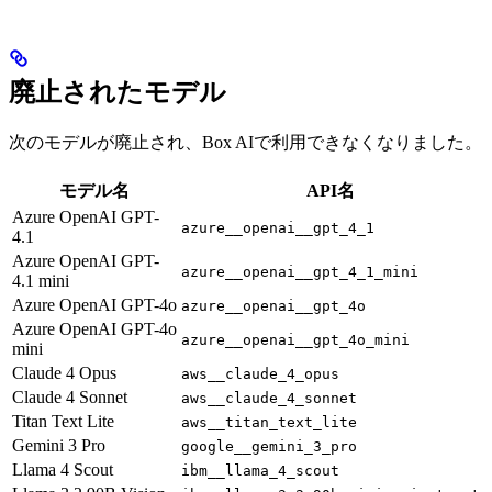
廃止されたモデル
次のモデルが廃止され、Box AIで利用できなくなりました。
モデル名
API名
Azure OpenAI GPT-
azure__openai__gpt_4_1
4.1
Azure OpenAI GPT-
azure__openai__gpt_4_1_mini
4.1 mini
Azure OpenAI GPT-4o
azure__openai__gpt_4o
Azure OpenAI GPT-4o
azure__openai__gpt_4o_mini
mini
Claude 4 Opus
aws__claude_4_opus
Claude 4 Sonnet
aws__claude_4_sonnet
Titan Text Lite
aws__titan_text_lite
Gemini 3 Pro
google__gemini_3_pro
Llama 4 Scout
ibm__llama_4_scout