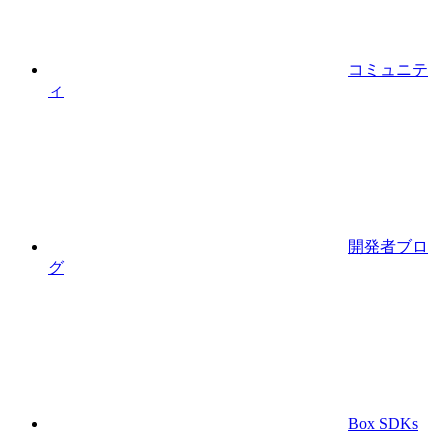
コミュニテ
ィ
開発者ブロ
グ
Box SDKs