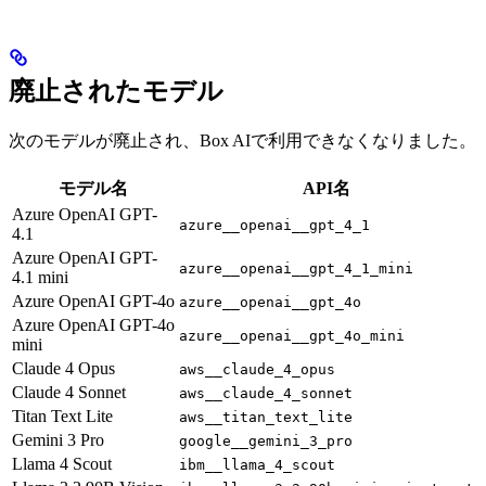
廃止されたモデル
次のモデルが廃止され、Box AIで利用できなくなりました。
モデル名
API名
Azure OpenAI GPT-
azure__openai__gpt_4_1
4.1
Azure OpenAI GPT-
azure__openai__gpt_4_1_mini
4.1 mini
Azure OpenAI GPT-4o
azure__openai__gpt_4o
Azure OpenAI GPT-4o
azure__openai__gpt_4o_mini
mini
Claude 4 Opus
aws__claude_4_opus
Claude 4 Sonnet
aws__claude_4_sonnet
Titan Text Lite
aws__titan_text_lite
Gemini 3 Pro
google__gemini_3_pro
Llama 4 Scout
ibm__llama_4_scout