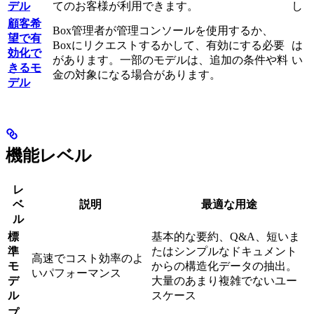
デル
てのお客様が利用できます。
し
顧客希
Box管理者が管理コンソールを使用するか、
望で有
Boxにリクエストするかして、有効にする必要
は
効化で
があります。一部のモデルは、追加の条件や料
い
きるモ
金の対象になる場合があります。
デル
機能レベル
レ
ベ
説明
最適な用途
ル
標
基本的な要約、Q&A、短いま
準
たはシンプルなドキュメント
高速でコスト効率のよ
モ
からの構造化データの抽出。
いパフォーマンス
デ
大量のあまり複雑でないユー
ル
スケース
プ