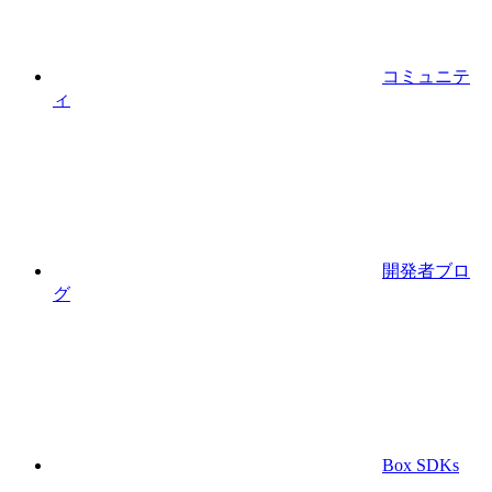
コミュニテ
ィ
開発者ブロ
グ
Box SDKs