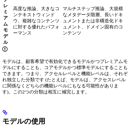
レ
高度な推論、大きなコ
マルチステップ推論、大規模
ミ
ンテキストウィンド
なメタデータ階層、長いドキ
ア
ウ、複雑なコンテンツ
ュメントまたは非構造化ドキ
ム
に対する優れたパフォ
ュメント、ドメイン固有のコ
モ
ーマンス
ンテンツ
デ
ル
モデルは、顧客希望で有効化できるモデルかつプレミアムモ
デルにすることも、コアモデルかつ標準モデルにすることも
できます。つまり、アクセルレベルと機能レベルは、それぞ
れ独立した分類です (たとえば、モデルは、アクセスレベル
に関係なくどちらの機能レベルにもなる可能性がありま
す)。この2つの分類は相互に補完します。
モデルの使用