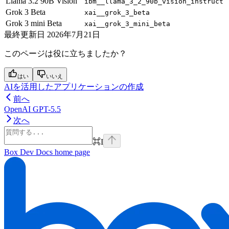
Llama 3.2 90B Vision
ibm__llama_3_2_90b_vision_instruct
Grok 3 Beta
xai__grok_3_beta
Grok 3 mini Beta
xai__grok_3_mini_beta
最終更新日
2026年7月21日
このページは役に立ちましたか？
はい
いいえ
AIを活用したアプリケーションの作成
前へ
OpenAI GPT-5.5
次へ
⌘
I
Box Dev Docs
home page