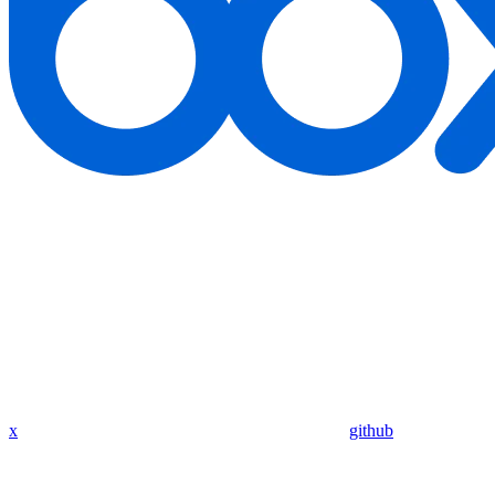
x
github