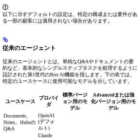
以下に示すデフォルトの設定は、特定の構成または要件があ
る一部の顧客には適用されない場合があります。
従来のエージェント
従来のエージェントとは、単純なQ&Aやドキュメントの要
約など、基本的なシングルステップタスクを処理するように
設計された第1世代のBox AI機能を指します。下の表では、
特定のユースケースに使用可能なモデルを示しています。
標準バージ
Advancedまたは強
プロバイ
ユースケース
ョン用のモ
化バージョン用のモ
ダ
デル
デル
OpenAI
Documents、
(デフォ
Notes、Hubsの
ルト)
Q&A
Claude