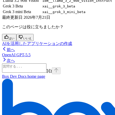
Llama 3.2 90B Vision
ibm__llama_3_2_90b_vision_instruct
Grok 3 Beta
xai__grok_3_beta
Grok 3 mini Beta
xai__grok_3_mini_beta
最終更新日
2026年7月21日
このページは役に立ちましたか？
はい
いいえ
AIを活用したアプリケーションの作成
前へ
OpenAI GPT-5.5
次へ
⌘
I
Box Dev Docs
home page