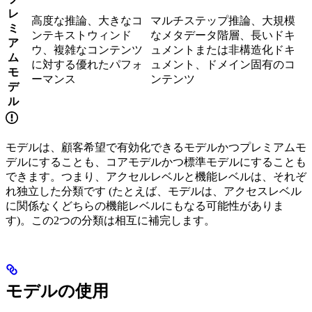
レ
高度な推論、大きなコ
マルチステップ推論、大規模
ミ
ンテキストウィンド
なメタデータ階層、長いドキ
ア
ウ、複雑なコンテンツ
ュメントまたは非構造化ドキ
ム
に対する優れたパフォ
ュメント、ドメイン固有のコ
モ
ーマンス
ンテンツ
デ
ル
モデルは、顧客希望で有効化できるモデルかつプレミアムモ
デルにすることも、コアモデルかつ標準モデルにすることも
できます。つまり、アクセルレベルと機能レベルは、それぞ
れ独立した分類です (たとえば、モデルは、アクセスレベル
に関係なくどちらの機能レベルにもなる可能性がありま
す)。この2つの分類は相互に補完します。
モデルの使用