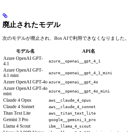
廃止されたモデル
次のモデルが廃止され、Box AIで利用できなくなりました。
モデル名
API名
Azure OpenAI GPT-
azure__openai__gpt_4_1
4.1
Azure OpenAI GPT-
azure__openai__gpt_4_1_mini
4.1 mini
Azure OpenAI GPT-4o
azure__openai__gpt_4o
Azure OpenAI GPT-4o
azure__openai__gpt_4o_mini
mini
Claude 4 Opus
aws__claude_4_opus
Claude 4 Sonnet
aws__claude_4_sonnet
Titan Text Lite
aws__titan_text_lite
Gemini 3 Pro
google__gemini_3_pro
Llama 4 Scout
ibm__llama_4_scout