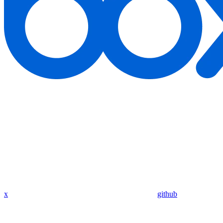
x
github