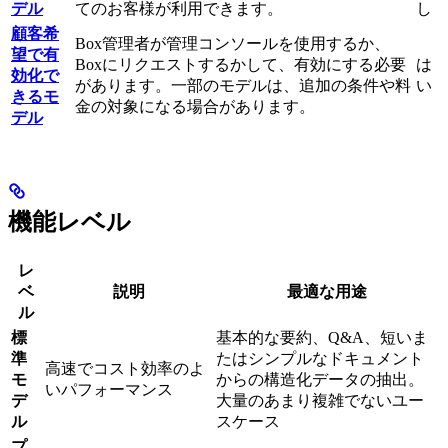
デル
てのお客様が利用できます。
し
顧客希
Box管理者が管理コンソールを使用するか、
望で有
Boxにリクエストするかして、有効にする必要
は
効化で
があります。一部のモデルは、追加の条件や料
い
きるモ
金の対象になる場合があります。
デル
機能レベル
レ
ベ
説明
最適な用途
ル
標
基本的な要約、Q&A、短いま
準
たはシンプルなドキュメント
高速でコスト効率のよ
モ
からの構造化データの抽出。
いパフォーマンス
デ
大量のあまり複雑でないユー
ル
スケース
プ