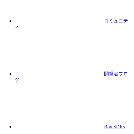
コミュニテ
ィ
開発者ブロ
グ
Box SDKs