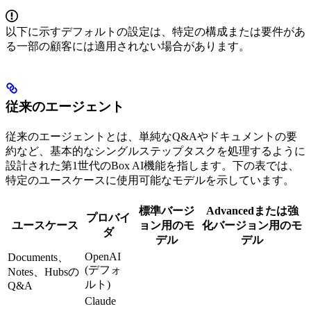
以下に示すデフォルトの設定は、特定の構成または要件があ
る一部の顧客には適用されない場合があります。
従来のエージェント
従来のエージェントとは、単純なQ&Aやドキュメントの要
約など、基本的なシングルステップタスクを処理するように
設計された第1世代のBox AI機能を指します。下の表では、
特定のユースケースに使用可能なモデルを示しています。
標準バージ
Advancedまたは強
プロバイ
ユースケース
ョン用のモ
化バージョン用のモ
ダ
デル
デル
OpenAI
Documents、
(デフォ
Notes、Hubsの
ルト)
Q&A
Claude