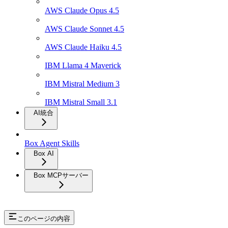
AWS Claude Opus 4.5
AWS Claude Sonnet 4.5
AWS Claude Haiku 4.5
IBM Llama 4 Maverick
IBM Mistral Medium 3
IBM Mistral Small 3.1
AI統合
Box Agent Skills
Box AI
Box MCPサーバー
このページの内容