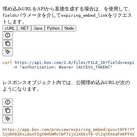
埋め込みURLをAPIから直接生成する場合は、
を使用して、
パラメータを介して
をリクエス
fields
expiring_embed_link
トします。
cURL
.NET
Java
Python
Node
curl
 https://api.box.com/2.0/files/FILE_ID?fields=expir
    -H
 "authorization: Bearer [ACCESS_TOKEN]"
レスポンスオブジェクト内では、公開埋め込みURLが次の
ようになります。
https://app.box.com/preview/expiring_embed/gvoct6FE!YT_
5iU6O61KxiduxFIgX9HSWMcCWf7zju1XkEsf6-Ul2qtKXeaFeKPT4Sy