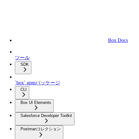
Box Docs
ツール
SDK
`box` npmパッケージ
CLI
Box UI Elements
Salesforce Developer Toolkit
Postmanコレクション