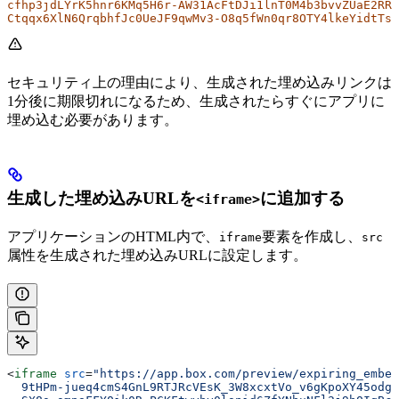
cfhp3jdLYrK5hnr6KMq5H6r-AW31AcFtDJi1lnT0M4b3bvvZUaE2RRJ
Ctqqx6XlN6QrqbhfJc0UeJF9qwMv3-O8q5fWn0qr8OTY4lkeYidtTs3
セキュリティ上の理由により、生成された埋め込みリンクは
1分後に期限切れになるため、生成されたらすぐにアプリに
埋め込む必要があります。
生成した埋め込みURLを
に追加する
<iframe>
アプリケーションのHTML内で、
要素を作成し、
iframe
src
属性を生成された埋め込みURLに設定します。
<
iframe
 src
=
"https://app.box.com/preview/expiring_embed
  9tHPm-jueq4cmS4GnL9RTJRcVEsK_3W8xcxtVo_v6gKpoXY45odgG