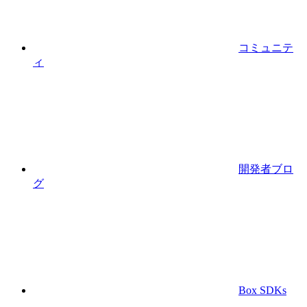
コミュニテ
ィ
開発者ブロ
グ
Box SDKs