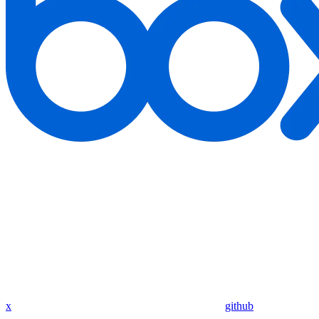
x
github