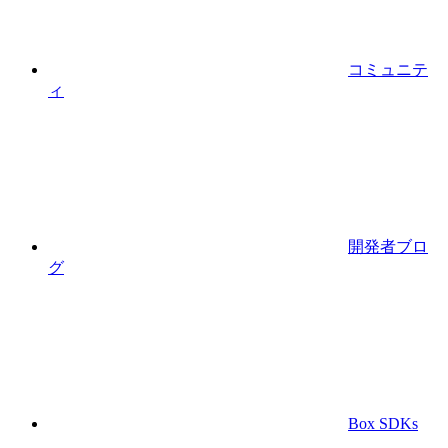
コミュニテ
ィ
開発者ブロ
グ
Box SDKs