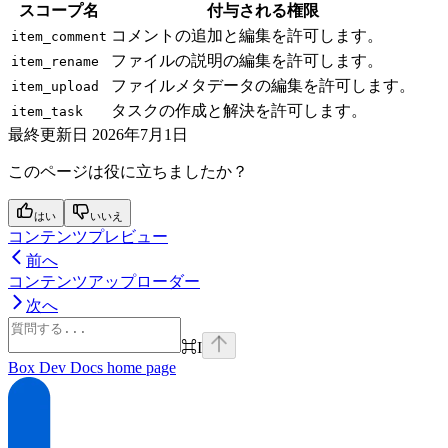
スコープ名
付与される権限
コメントの追加と編集を許可します。
item_comment
ファイルの説明の編集を許可します。
item_rename
ファイルメタデータの編集を許可します。
item_upload
タスクの作成と解決を許可します。
item_task
最終更新日
2026年7月1日
このページは役に立ちましたか？
はい
いいえ
コンテンツプレビュー
前へ
コンテンツアップローダー
次へ
⌘
I
Box Dev Docs
home page