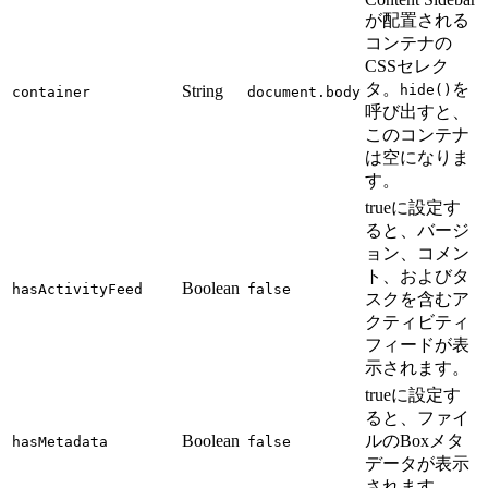
が配置される
コンテナの
CSSセレク
タ。
を
String
hide()
container
document.body
呼び出すと、
このコンテナ
は空になりま
す。
trueに設定す
ると、バージ
ョン、コメン
ト、およびタ
Boolean
hasActivityFeed
false
スクを含むア
クティビティ
フィードが表
示されます。
trueに設定す
ると、ファイ
Boolean
ルのBoxメタ
hasMetadata
false
データが表示
されます。