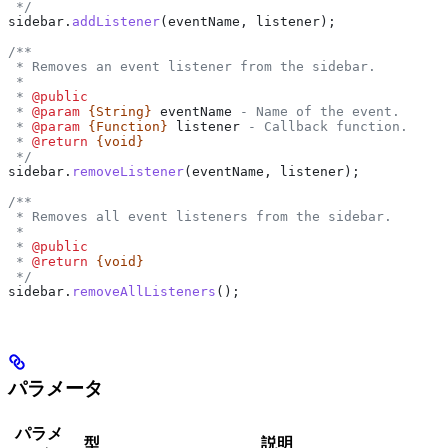
 */
sidebar
.
addListener
(
eventName
, 
listener
);
/**
 * Removes an event listener from the sidebar.
 *
 * 
@public
 * 
@param
 {String}
 eventName
 - Name of the event.
 * 
@param
 {Function}
 listener
 - Callback function.
 * 
@return
 {void}
 */
sidebar
.
removeListener
(
eventName
, 
listener
);
/**
 * Removes all event listeners from the sidebar.
 *
 * 
@public
 * 
@return
 {void}
 */
sidebar
.
removeAllListeners
();
パラメータ
パラメ
型
説明