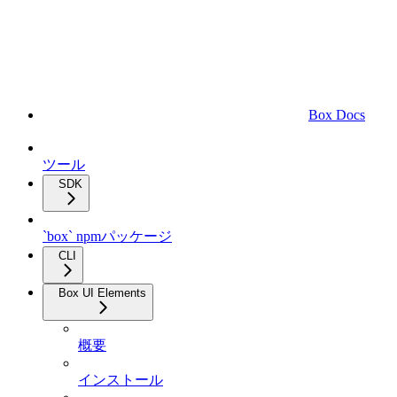
Box Docs
ツール
SDK
`box` npmパッケージ
CLI
Box UI Elements
概要
インストール