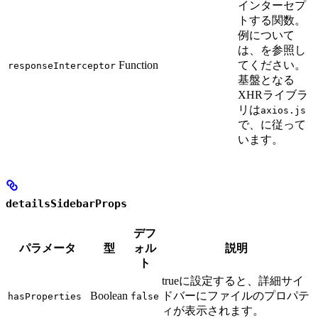
インターセプ
トする関数。
例について
は、
を参照し
Function
てください。
responseInterceptor
基盤となる
XHRライブラ
リは
axios.js
で、
に従って
います。
detailsSidebarProps
デフ
パラメータ
型
ォル
説明
ト
trueに設定すると、詳細サイ
Boolean
ドバーにファイルのプロパテ
hasProperties
false
ィが表示されます。