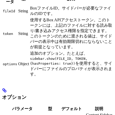
ータ
BoxファイルID。サイドバーが必要なファイ
String
fileId
ルのIDです。
使用するBox APIアクセストークン。このト
ークンには、上記のファイルに対する読み取
り/書き込みアクセス権限を指定できます。
String
token
このトークンのために渡される値は、サイド
バーの表示中は有効期限切れにならないこと
が前提となっています。
追加のオプション。たとえば、
sidebar.show(FILE_ID, TOKEN,
を使用すると、サイ
Object
{hasProperties: true})
options
ドバーにファイルのプロパティが表示されま
す。
オプション
パラメータ
型
デフォルト
説明
Content Sidebar