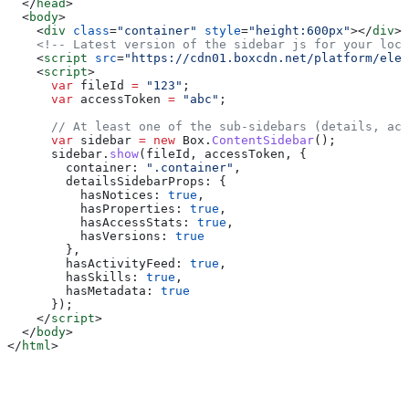
  </
head
>
  <
body
>
    <
div
 class
=
"container"
 style
=
"height:600px"
></
div
>
    <!-- Latest version of the sidebar js for your loca
    <
script
 src
=
"https://cdn01.boxcdn.net/platform/elem
    <
script
>
      var
 fileId
 =
 "123"
;
      var
 accessToken
 =
 "abc"
;
      // At least one of the sub-sidebars (details, act
      var
 sidebar
 =
 new
 Box
.
ContentSidebar
();
      sidebar
.
show
(
fileId
, 
accessToken
, {
        container:
 ".container"
,
        detailsSidebarProps:
 {
          hasNotices:
 true
,
          hasProperties:
 true
,
          hasAccessStats:
 true
,
          hasVersions:
 true
        },
        hasActivityFeed:
 true
,
        hasSkills:
 true
,
        hasMetadata:
 true
      });
    </
script
>
  </
body
>
</
html
>