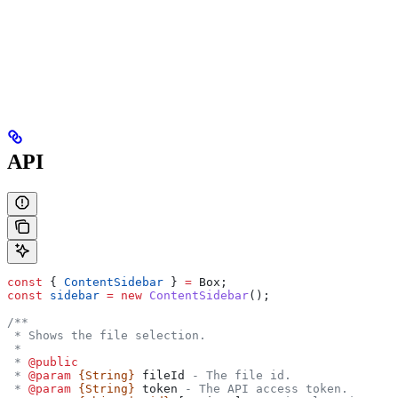
API
const
 { 
ContentSidebar
 } 
=
 Box
;
const
 sidebar
 =
 new
 ContentSidebar
();
/**
 * Shows the file selection.
 *
 * 
@public
 * 
@param
 {String}
 fileId
 - The file id.
 * 
@param
 {String}
 token
 - The API access token.