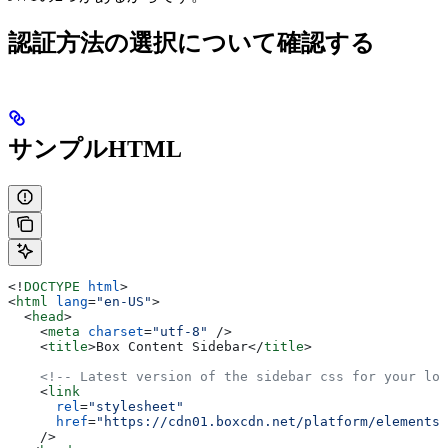
認証方法の選択について確認する
サンプルHTML
<!
DOCTYPE
 html
>
<
html
 lang
=
"en-US"
>
  <
head
>
    <
meta
 charset
=
"utf-8"
 />
    <
title
>
Box Content Sidebar
</
title
>
    <!-- Latest version of the sidebar css for your loc
    <
link
      rel
=
"stylesheet"
      href
=
"https://cdn01.boxcdn.net/platform/elements/
    />