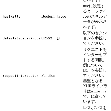
trueに設定す
ると、ファイ
Boolean
ルのスキルデ
hasSkills
false
ータが表示さ
れます。
以下のセクシ
Object
ョンを参照し
detailsSidebarProps
{}
てください。
リクエストを
インターセプ
トする関数。
例について
は、
を参照し
Function
てください。
requestInterceptor
基盤となる
XHRライブラ
リは
axios.js
で、
に従って
います。
レスポンスを