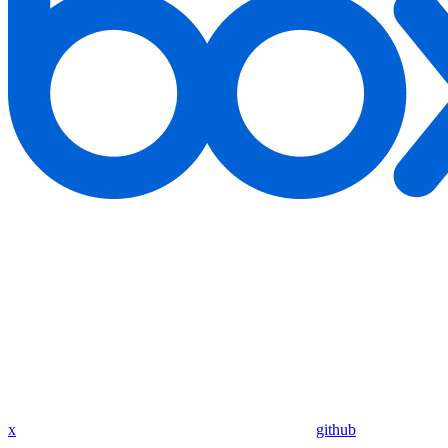
x
github