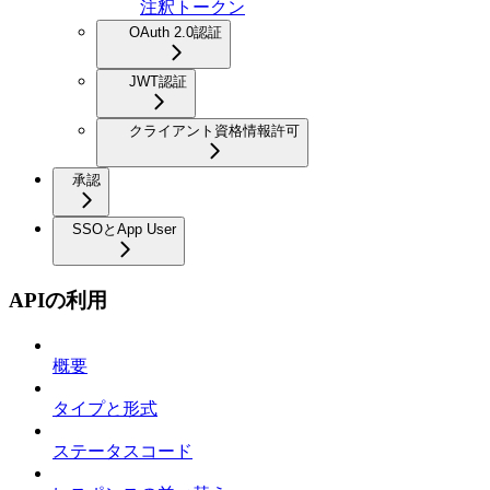
注釈トークン
OAuth 2.0認証
JWT認証
クライアント資格情報許可
承認
SSOとApp User
APIの利用
概要
タイプと形式
ステータスコード