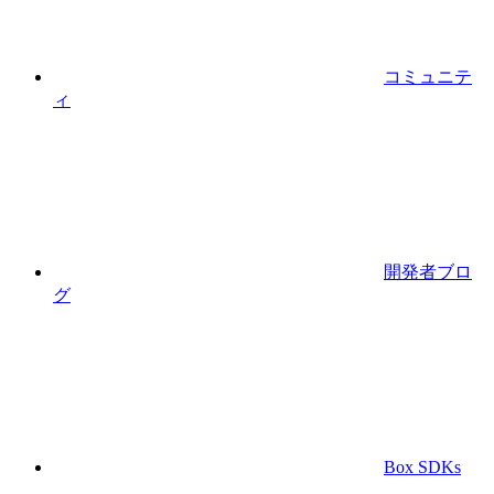
コミュニテ
ィ
開発者ブロ
グ
Box SDKs