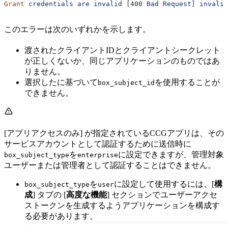
Grant
 credentials
 are
 invalid
 [400 
Bad
 Request]
 invalid
このエラーは次のいずれかを示します。
渡されたクライアントIDとクライアントシークレット
が正しくないか、同じアプリケーションのものではあ
りません。
選択した
に基づいて
を使用することが
box_subject_id
できません。
[アプリアクセスのみ] が指定されているCCGアプリは、その
サービスアカウントとして認証するために送信時に
を
に設定できますが、管理対象
box_subject_type
enterprise
ユーザーまたは管理者として認証することはできません。
を
に設定して使用するには、[
構
box_subject_type
user
成
] タブの [
高度な機能
] セクションでユーザーアクセ
ストークンを生成するようアプリケーションを構成す
る必要があります。