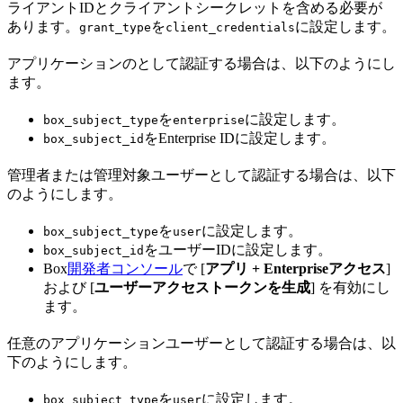
ライアントIDとクライアントシークレットを含める必要が
あります。
を
に設定します。
grant_type
client_credentials
アプリケーションの
として認証する場合は、以下のようにし
ます。
を
に設定します。
box_subject_type
enterprise
をEnterprise IDに設定します。
box_subject_id
管理者または管理対象ユーザーとして認証する場合は、以下
のようにします。
を
に設定します。
box_subject_type
user
をユーザーIDに設定します。
box_subject_id
Box
開発者コンソール
で [
アプリ + Enterpriseアクセス
]
および [
ユーザーアクセストークンを生成
] を有効にし
ます。
任意のアプリケーションユーザーとして認証する場合は、以
下のようにします。
を
に設定します。
box_subject_type
user