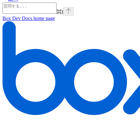
⌘
I
Box Dev Docs
home page