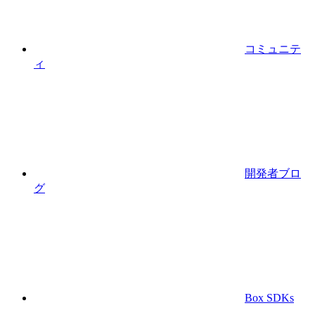
コミュニテ
ィ
開発者ブロ
グ
Box SDKs