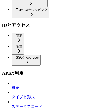
Teams統合マッピング
IDとアクセス
認証
承認
SSOとApp User
APIの利用
概要
タイプと形式
ステータスコード