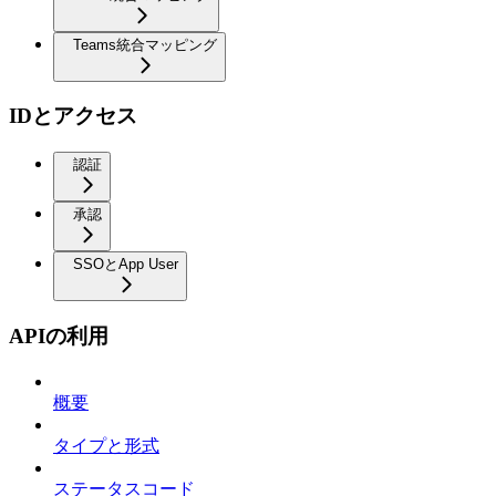
Teams統合マッピング
IDとアクセス
認証
承認
SSOとApp User
APIの利用
概要
タイプと形式
ステータスコード