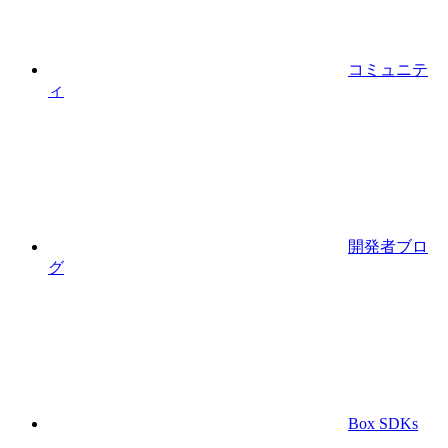
コミュニテ
ィ
開発者ブロ
グ
Box SDKs