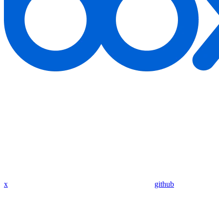
x
github