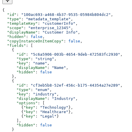
{
  "id"
: 
"100ac693-a468-4b37-9535-05984b804dc2"
,
  "type"
: 
"metadata_template"
,
  "templateKey"
: 
"customerInfo"
,
  "scope"
: 
"enterprise_12345"
,
  "displayName"
: 
"Customer Info"
,
  "hidden"
: 
false
,
  "copyInstanceOnItemCopy"
: 
false
,
  "fields"
: [
    {
      "id"
: 
"5c6a5906-003b-4654-9deb-472583fc2930"
,
      "type"
: 
"string"
,
      "key"
: 
"name"
,
      "displayName"
: 
"Name"
,
      "hidden"
: 
false
    },
    {
      "id"
: 
"cf3eb5b8-52ef-456c-b175-44354a27e289"
,
      "type"
: 
"enum"
,
      "key"
: 
"industry"
,
      "displayName"
: 
"Industry"
,
      "options"
: [
        {
"key"
: 
"Technology"
},
        {
"key"
: 
"Healthcare"
},
        {
"key"
: 
"Legal"
}
      ],
      "hidden"
: 
false
    }