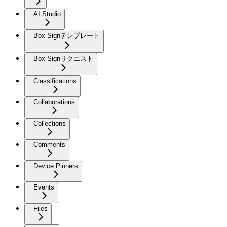
AI Studio
Box Signテンプレート
Box Signリクエスト
Classifications
Collaborations
Collections
Comments
Device Pinners
Events
Files