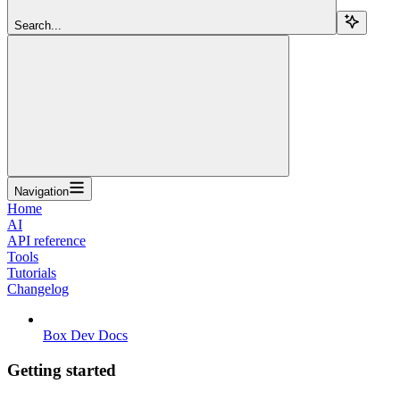
Search...
Navigation
Home
AI
API reference
Tools
Tutorials
Changelog
Box Dev Docs
Getting started