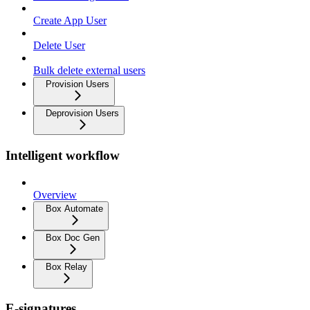
Create App User
Delete User
Bulk delete external users
Provision Users
Deprovision Users
Intelligent workflow
Overview
Box Automate
Box Doc Gen
Box Relay
E-signatures