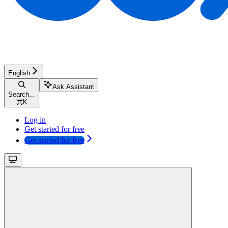
English
Ask Assistant
Search...
⌘
K
Log in
Get started for free
Get started for free