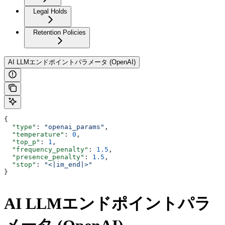
Legal Holds
Retention Policies
AI LLMエンドポイントパラメータ (OpenAI)
{
  "type"
: 
"openai_params"
,
  "temperature"
: 
0
,
  "top_p"
: 
1
,
  "frequency_penalty"
: 
1.5
,
  "presence_penalty"
: 
1.5
,
  "stop"
: 
"<|im_end|>"
}
AI LLMエンドポイントパラ