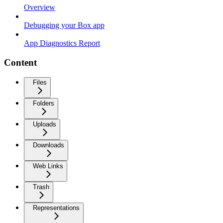
Overview
Debugging your Box app
App Diagnostics Report
Content
Files
Folders
Uploads
Downloads
Web Links
Trash
Representations