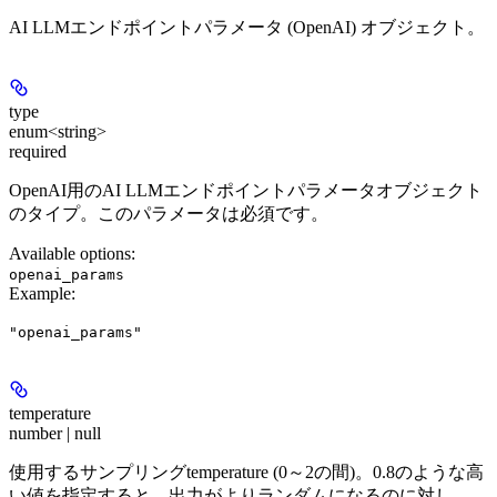
AI LLMエンドポイントパラメータ (OpenAI) オブジェクト。
type
enum<string>
required
OpenAI用のAI LLMエンドポイントパラメータオブジェクト
のタイプ。このパラメータは
必須
です。
Available options
:
openai_params
Example
:
"openai_params"
temperature
number | null
使用するサンプリングtemperature (0～2の間)。0.8のような高
い値を指定すると、出力がよりランダムになるのに対し、