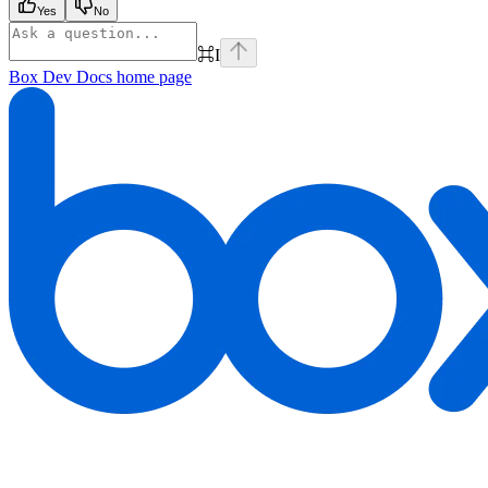
Yes
No
⌘
I
Box Dev Docs
home page